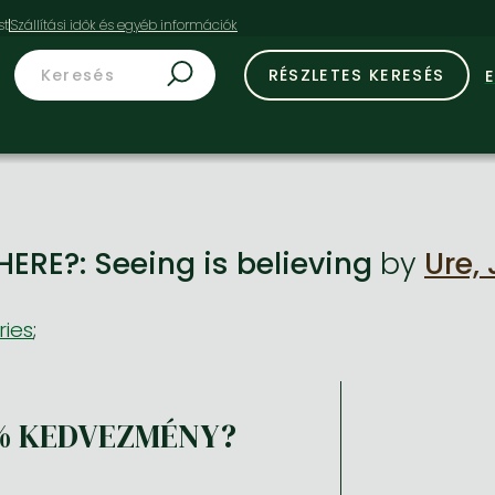
st
RÉSZLETES KERESÉS
ERE?: Seeing is believing
by
Ure,
ries
;
% KEDVEZMÉNY?