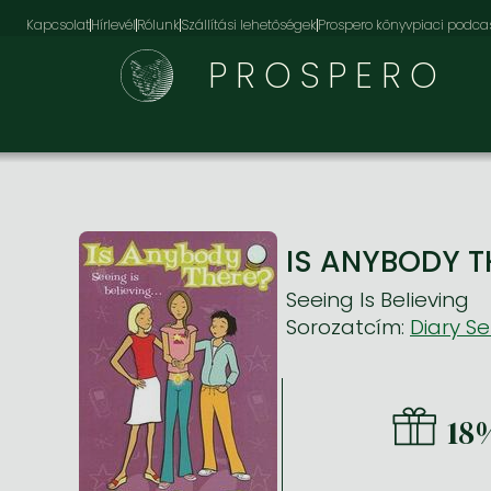
Kapcsolat
Hírlevél
Rólunk
Szállítási lehetőségek
Prospero könyvpiaci podca
PROSPERO
IS ANYBODY TH
Seeing Is Believing
Sorozatcím:
Diary Se
18