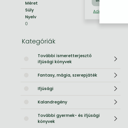
Méret
198x129 mm
Súly
145 g
Bleach manga
Adatkezelési táj
Nyelv
angol
One-Punch Man manga
0
Kategóriák
További ismeretterjesztő
ifjúsági könyvek
Fantasy, mágia, szerepjáték
Ifjúsági
Kalandregény
További gyermek- és ifjúsági
könyvek