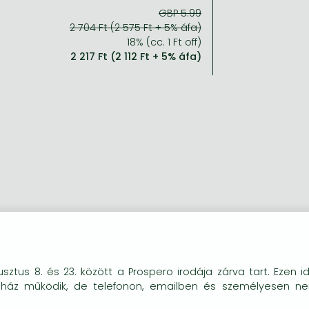
GBP 5.99
2 704 Ft (2 575 Ft + 5% áfa)
18% (cc. 1 Ft off)
2 217 Ft (2 112 Ft + 5% áfa)
okie-kat (sütiket) használunk, melyek célja, hogy teljesebb kö
sztus 8. és 23. között a Prospero irodája zárva tart. Ezen i
óink részére.
uház működik, de telefonon, emailben és személyesen n