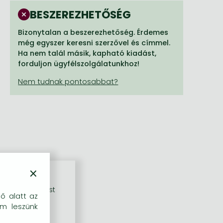
BESZEREZHETŐSÉG
Bizonytalan a beszerezhetőség. Érdemes
még egyszer keresni szerzővel és címmel.
Ha nem talál másik, kapható kiadást,
forduljon ügyfélszolgálatunkhoz!
×
rű szolgáltatást
dő alatt az
em leszünk