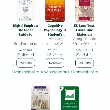
Digital Empires:
Cognitive
EU Law: Text,
The Global
Psychology: A
Cases, and
Battle to
Student's
Materials
Regulate
Handbook
Eysenck,
Craig, Paul; de
Technology
Bradford, Anu;
Michael W.;
B?rca, Gr?inne;
Keane, Mark T.;
14 894 Ft
25 279 Ft
25 279 Ft
13 405 Ft
22 751 Ft
22 751 Ft
KOSÁRBA
KOSÁRBA
KOSÁRBA
Kívánságlistára
Kívánságlistára
Kívánságlistára
%
20% 
kedvezmény