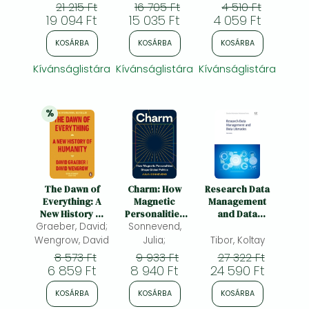
Servitisation in
(MBT)
Camilla;
Fonagy, Peter;
21 215 Ft
16 705 Ft
4 510 Ft
European
19 094 Ft
15 035 Ft
Campbell,
4 059 Ft
Regions
Chloe;
KOSÁRBA
KOSÁRBA
KOSÁRBA
Kívánságlistára
Kívánságlistára
Kívánságlistára
%
20% 
kedvezmény
The Dawn of
Charm: How
Research Data
Everything: A
Magnetic
Management
New History of
Personalities
and Data
Graeber, David;
Humanity
Shape Global
Sonnevend,
Literacies
Politics
Wengrow, David
Julia;
Tibor, Koltay
8 573 Ft
9 933 Ft
27 322 Ft
6 859 Ft
8 940 Ft
24 590 Ft
KOSÁRBA
KOSÁRBA
KOSÁRBA