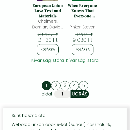
European Union
When Everyone
Law: Text and
Knows That
Materials
Everyone
Chalmers,
Knows...:
Common
Damian; Davies,
Pinker, Steven
Knowledge and
Gareth; Monti,
23 478 Ft
11 287 Ft
the Science of
21 130 Ft
Giorgio;
9 030 Ft
Harmony,
Hypocrisy and
KOSÁRBA
KOSÁRBA
Outrage
Kívánságlistára
Kívánságlistára
1
2
3
4
5
oldal
Sütik használata
Weboldalunkon cookie-kat (sütiket) használunk,