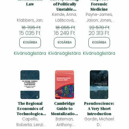
Frieren manga
Law
of Politically
Forensic
Unstable
Medicine
Bleach manga
Kende, Anna;
Societies
Payne-James,
Klabbers, Jan;
Lášticová,
Jason; Jones,
One-Punch Man manga
Barbara; (ed.)
Richard Martin
16 705 Ft
18 055 Ft
22 570 Ft
15 035 Ft
16 249 Ft
20 313 Ft
KOSÁRBA
KOSÁRBA
KOSÁRBA
Kívánságlistára
Kívánságlistára
Kívánságlistára
The Regional
Cambridge
Pseudoscience:
Economics of
Guide to
A Very Short
Technological
Mentalization-
Introduction
Transformations:
Capello,
Bateman,
Based
Gordin, Michael
Industry 4.0 and
Treatment
Roberta; Lenzi,
Anthony;
D.;