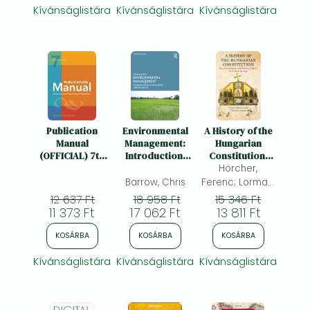
Kívánságlistára
Kívánságlistára
Kívánságlistára
Publication
Environmental
A History of the
Manual
Management:
Hungarian
(OFFICIAL) 7th
Introduction,
Constitution:
Edition of the
Challenges,
Hörcher,
Law,
American
Opportunities
Government
Barrow, Chris
Ferenc; Lorman,
Psychological
and Political
Thomas
12 637 Ft
18 958 Ft
15 346 Ft
Association
Culture in
11 373 Ft
17 062 Ft
13 811 Ft
Central Europe
KOSÁRBA
KOSÁRBA
KOSÁRBA
Kívánságlistára
Kívánságlistára
Kívánságlistára