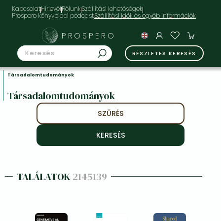
Kapcsolat
Hírlevél
Rólunk
Szállítási lehetőségek
Prospero könyvpiaci podcast
PROSPERO
RÉSZLETES KERESÉS
Társadalomtudományok
Társadalomtudományok
SZŰRÉS
TALÁLATOK
2145139