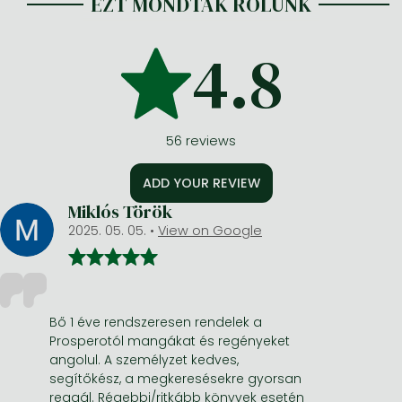
EZT MONDTÁK RÓLUNK
4.8
56
reviews
ADD YOUR REVIEW
Miklós Török
2025. 05. 05.
•
View on Google
Bő 1 éve rendszeresen rendelek a
Prosperotól mangákat és regényeket
angolul. A személyzet kedves,
segítőkész, a megkeresésekre gyorsan
reagál. Régebbi/ritkább könyvek esetén