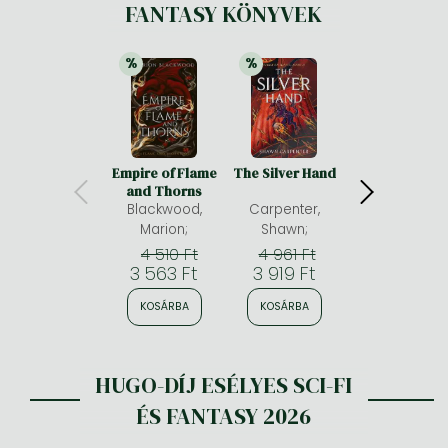
FANTASY KÖNYVEK
%
%
%
21% 
kedvezmény
21% 
kedvezmény
21% 
kedv
Empire of Flame
The Silver Hand
The Anatomy 
and Thorns
Magic: A spic
Blackwood,
Carpenter,
fantasy
romance
Marion;
Shawn;
Menard, Alexis 
adventure
4 510 Ft
4 961 Ft
4 961 Ft
3 563 Ft
3 919 Ft
3 919 Ft
KOSÁRBA
KOSÁRBA
KOSÁRBA
HUGO-DÍJ ESÉLYES SCI-FI
ÉS FANTASY 2026