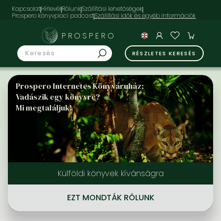
Kapcsolat
Hírlevél
Rólunk
Szállítási lehetőségek
Prospero könyvpiaci podcast
PROSPERO
RÉSZLETES KERESÉS
Prospero Internetes Könyváruház:
Vadászik egy könyvre?
Mi megtaláljuk!
Külföldi könyvek kívánságra
EZT MONDTÁK RÓLUNK