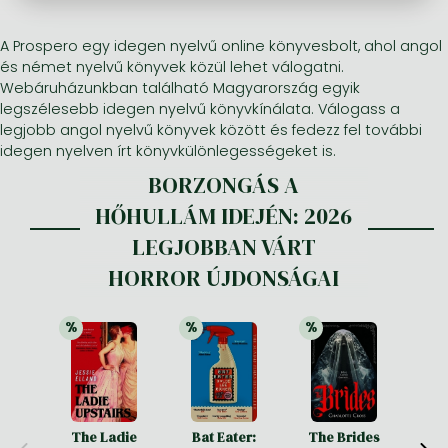
A Prospero egy idegen nyelvű online könyvesbolt, ahol angol
Minden készletes könyv
Képregény, manga
Krasznahorkai László könyvek
Művészetek
Számítástechnika, információs technológia
és német nyelvű könyvek közül lehet válogatni.
Képregény, manga
Krimi, bűnügyi, thriller
Kertész Imre könyvek angolul és németül
Család, gyermeknevelés, egészség
Gazdaság, üzlet
Webáruházunkban található Magyarország egyik
legszélesebb idegen nyelvű könyvkínálata. Válogass a
Krimi, bűnügyi, thriller
Fantasy
Esterházy Péter könyvek
Nyelvkönyvek, szótárak
Mérnöki tudományok
legjobb angol nyelvű könyvek között és fedezz fel további
idegen nyelven írt könyvkülönlegességeket is.
Fantasy
Irodalom
Szabó Magda könyvek angolul és németül
Hobbi, szabadidő
Humán tudományok
BORZONGÁS A
Romantika
Romantika
David Szalay könyvek
Ezotéria
Orvostudomány, állatorvostudomány és gyógyszerészet
HŐHULLÁM IDEJÉN: 2026
Jujutsu Kaisen manga sorozat
Tóth Krisztina könyvek angolul és németül
Sport, játék
Természettudományok
LEGJOBBAN VÁRT
One Piece manga
Nádas Péter könyvek angolul és németül
Utazás
Általános kézikönyvek, enciklopédiák
HORROR ÚJDONSÁGAI
Vagabond manga
Bessel van der Kolk könyvek
Vallás
%
%
%
21% 
kedvezmény
21% 
kedvezmény
25% 
kedvezmény
Ana Huang könyvek
Dian Fossey könyvek
Társadalomtudományok
Trónok harca könyvek
Tankönyv, segédkönyv
Stephen King könyvek
Richard Dawkins könyvek
The Ladie
Bat Eater:
The Brides
He