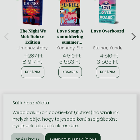
The Night We
Love Song: A
Love Overboard
A 
Met: Deluxe
smouldering
Sp
Edition
summer
Limit
Jimenez, Abby
romance from
Kennedy, Elle
Steiner, Kandi;
McAli
edge
the bestselling
11 287 Ft
4 510 Ft
4 510 Ft
author who
8 917 Ft
3 563 Ft
3 563 Ft
3 
brought you Off-
Campus
KOSÁRBA
KOSÁRBA
KOSÁRBA
K
Sütik használata
Weboldalunkon cookie-kat (sütiket) használunk,
melyek célja, hogy teljesebb körű szolgáltatást
nyújtsunk látogatóink részére.