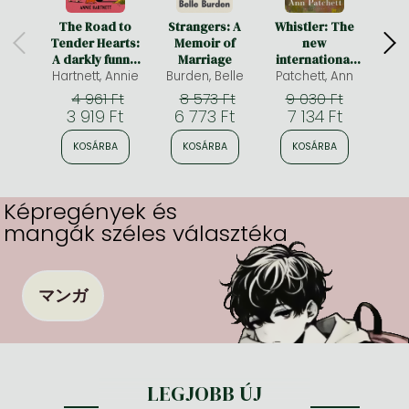
The Road to
Strangers: A
Whistler: The
Summ
Tender Hearts:
Memoir of
new
A darkly funny,
Marriage
international
Hartnett, Annie
hopeful and
Burden, Belle
bestseller from
Patchett, Ann
Hanna
uplifting novel
the author of
4 961 Ft
8 573 Ft
9 030 Ft
about second
Tom Lake and
3 919 Ft
6 773 Ft
7 134 Ft
3 
chances for fans
The Dutch
of The Wedding
House
KOSÁRBA
KOSÁRBA
KOSÁRBA
K
People and
Fredrik
Backman
Képregények és
mangák széles választéka
マンガ
LEGJOBB ÚJ