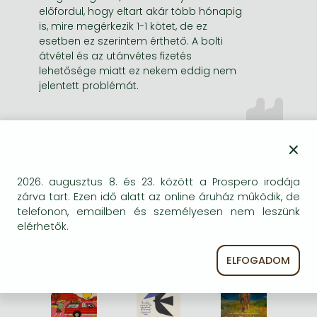
előfordul, hogy eltart akár több hónapig
is, mire megérkezik 1-1 kötet, de ez
esetben ez szerintem érthető. A bolti
átvétel és az utánvétes fizetés
lehetősége miatt ez nekem eddig nem
jelentett problémát.
×
2026. augusztus 8. és 23. között a Prospero irodája
zárva tart. Ezen idő alatt az online áruház működik, de
2026 TÖRTÉNETEK A
telefonon, emailben és személyesen nem leszünk
NYARALÁSHOZ
elérhetők.
ELFOGADOM
%
%
%
21% 
kedvezmény
21% 
kedvezmény
21% 
kedvezmény