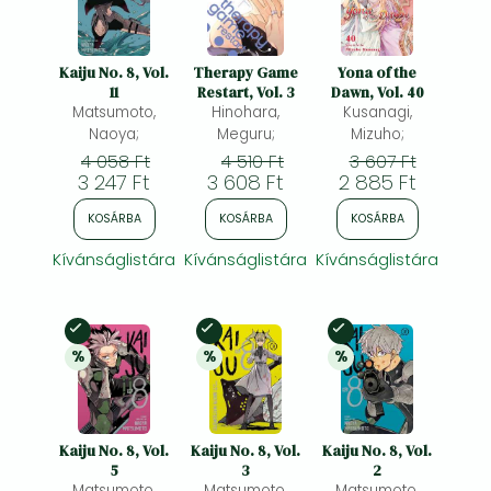
Kaiju No. 8, Vol.
Therapy Game
Yona of the
11
Restart, Vol. 3
Dawn, Vol. 40
Matsumoto,
Hinohara,
Kusanagi,
Naoya;
Meguru;
Mizuho;
4 058 Ft
4 510 Ft
3 607 Ft
3 247 Ft
3 608 Ft
2 885 Ft
KOSÁRBA
KOSÁRBA
KOSÁRBA
Kívánságlistára
Kívánságlistára
Kívánságlistára
Készleten
Készleten
Készleten
%
%
%
20% 
kedvezmény
20% 
kedvezmény
20% 
kedvezmény
Kaiju No. 8, Vol.
Kaiju No. 8, Vol.
Kaiju No. 8, Vol.
5
3
2
Matsumoto,
Matsumoto,
Matsumoto,