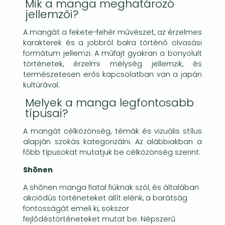
Mik a manga meghatározó
jellemzői?
A mangát a fekete-fehér művészet, az érzelmes
karakterek és a jobbról balra történő olvasási
formátum jellemzi. A műfajt gyakran a bonyolult
történetek, érzelmi mélység jellemzik, és
természetesen erős kapcsolatban van a japán
kultúrával.
Melyek a manga legfontosabb
típusai?
A mangát célközönség, témák és vizuális stílus
alapján szokás kategorizálni. Az alábbiakban a
főbb típusokat mutatjuk be célközönség szerint:
Shōnen
A shōnen manga fiatal fiúknak szól, és általában
akciódús történeteket állít elénk, a barátság
fontosságát emeli ki, sokszor
fejlődéstörténeteket mutat be. Népszerű