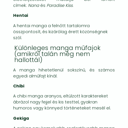
címek:
Nana
és
Paradise Kiss
.
Hentai
A hentai manga a felnőtt tartalomra
összpontosít, és kizárólag érett közönségnek
szól.
Különleges manga műfajok
(amikről talán még nem
hallottál)
A manga hihetetlenül sokszínű, és számos
egyedi alműfajt kínál:
Chibi
A chibi manga aranyos, eltúlzott karaktereket
ábrázol nagy fejjel és kis testtel, gyakran
humoros vagy könnyed történeteket mesél el.
Gekiga