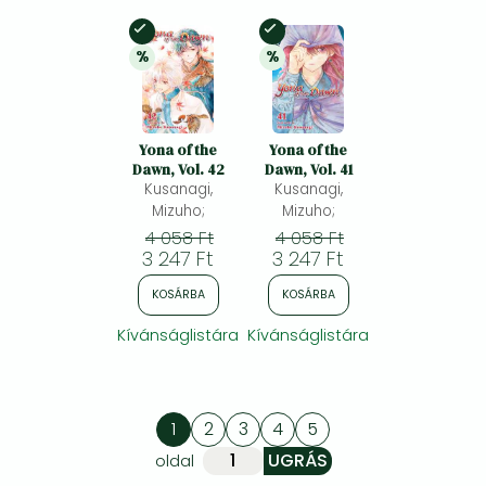
Készleten
Készleten
%
%
20% 
kedvezmény
20% 
kedvezmény
Yona of the
Yona of the
Dawn, Vol. 42
Dawn, Vol. 41
Kusanagi,
Kusanagi,
Mizuho;
Mizuho;
4 058 Ft
4 058 Ft
3 247 Ft
3 247 Ft
KOSÁRBA
KOSÁRBA
Kívánságlistára
Kívánságlistára
1
2
3
4
5
oldal