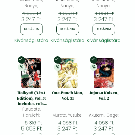
Naoya;
Naoya;
Naoya;
4 058 Ft
4 058 Ft
4 058 Ft
3 247 Ft
3 247 Ft
3 247 Ft
KOSÁRBA
KOSÁRBA
KOSÁRBA
Kívánságlistára
Kívánságlistára
Kívánságlistára
Készleten
Készleten
Készleten
%
%
%
20% 
kedvezmény
20% 
kedvezmény
20% 
kedvezmény
Haikyu!! (3-in-1
One-Punch Man,
Jujutsu Kaisen,
Edition), Vol. 5:
Vol. 31
Vol. 2
Includes vols.
Furudate,
13, 14 & 15
Haruichi;
Murata, Yusuke;
Akutami, Gege;
6 316 Ft
4 058 Ft
4 058 Ft
5 053 Ft
3 247 Ft
3 247 Ft