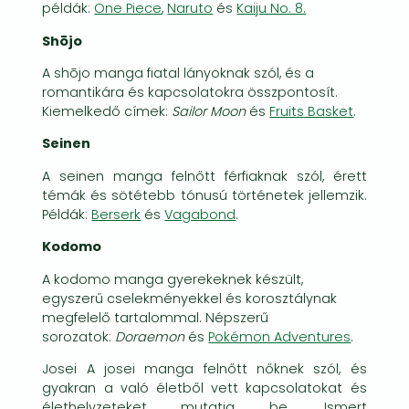
példák:
One Piece
,
Naruto
és
Kaiju No. 8.
Shōjo
A shōjo manga fiatal lányoknak szól, és a
romantikára és kapcsolatokra összpontosít.
Kiemelkedő címek:
Sailor Moon
és
Fruits Basket
.
Seinen
A seinen manga felnőtt férfiaknak szól, érett
témák és sötétebb tónusú történetek jellemzik.
Példák:
Berserk
és
Vagabond
.
Kodomo
A kodomo manga gyerekeknek készült,
egyszerű cselekményekkel és korosztálynak
megfelelő tartalommal. Népszerű
sorozatok:
Doraemon
és
Pokémon Adventures
.
Josei A josei manga felnőtt nőknek szól, és
gyakran a való életből vett kapcsolatokat és
élethelyzeteket mutatja be. Ismert