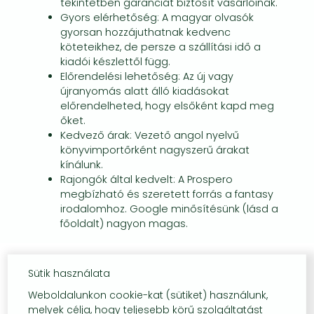
tekintetben garanciát biztosít vásárlóinak.
Gyors elérhetőség: A magyar olvasók
gyorsan hozzájuthatnak kedvenc
köteteikhez, de persze a szállítási idő a
kiadói készlettől függ.
Előrendelési lehetőség: Az új vagy
újranyomás alatt álló kiadásokat
előrendelheted, hogy elsőként kapd meg
őket.
Kedvező árak: Vezető angol nyelvű
könyvimportőrként nagyszerű árakat
kínálunk.
Rajongók által kedvelt: A Prospero
megbízható és szeretett forrás a fantasy
irodalomhoz. Google minősítésünk (lásd a
főoldalt) nagyon magas.
Sütik használata
Weboldalunkon cookie-kat (sütiket) használunk,
melyek célja, hogy teljesebb körű szolgáltatást