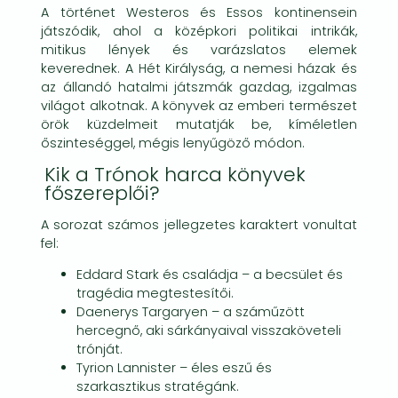
A történet Westeros és Essos kontinensein
játszódik, ahol a középkori politikai intrikák,
mitikus lények és varázslatos elemek
keverednek. A Hét Királyság, a nemesi házak és
az állandó hatalmi játszmák gazdag, izgalmas
világot alkotnak. A könyvek az emberi természet
örök küzdelmeit mutatják be, kíméletlen
őszinteséggel, mégis lenyűgöző módon.
Kik a Trónok harca könyvek
főszereplői?
A sorozat számos jellegzetes karaktert vonultat
fel:
Eddard Stark és családja – a becsület és
tragédia megtestesítői.
Daenerys Targaryen – a száműzött
hercegnő, aki sárkányaival visszaköveteli
trónját.
Tyrion Lannister – éles eszű és
szarkasztikus stratégánk.