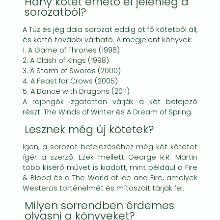
Hány kötet érhető el jelenleg a
sorozatból?
A Tűz és jég dala sorozat eddig öt fő kötetből áll,
és kettő további várható. A megjelent könyvek:
1. A Game of Thrones (1996)
2. A Clash of Kings (1998)
3. A Storm of Swords (2000)
4. A Feast for Crows (2005)
5. A Dance with Dragons (2011)
A rajongók izgatottan várják a két befejező
részt: The Winds of Winter és A Dream of Spring.
Lesznek még új kötetek?
Igen, a sorozat befejezéséhez még két kötetet
ígér a szerző. Ezek mellett George R.R. Martin
több kísérő művet is kiadott, mint például a Fire
& Blood és a The World of Ice and Fire, amelyek
Westeros történelmét és mítoszait tárják fel.
Milyen sorrendben érdemes
olvasni a könyveket?