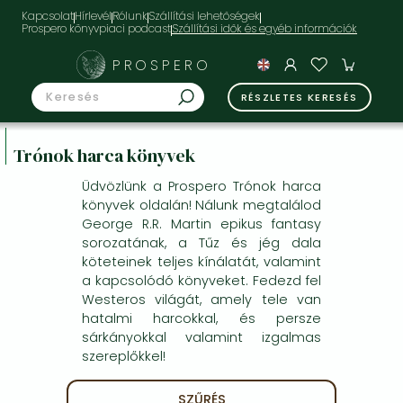
Kapcsolat
Hírlevél
Rólunk
Szállítási lehetőségek
Prospero könyvpiaci podcast
PROSPERO
RÉSZLETES KERESÉS
Trónok harca könyvek
Üdvözlünk a Prospero Trónok harca
könyvek oldalán! Nálunk megtalálod
George R.R. Martin epikus fantasy
sorozatának, a Tűz és jég dala
köteteinek teljes kínálatát, valamint
a kapcsolódó könyveket. Fedezd fel
Westeros világát, amely tele van
hatalmi harcokkal, és persze
sárkányokkal valamint izgalmas
szereplőkkel!
SZŰRÉS