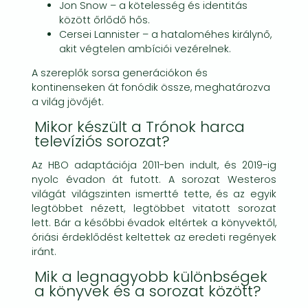
Jon Snow – a kötelesség és identitás
között őrlődő hős.
Cersei Lannister – a hataloméhes királynő,
akit végtelen ambíciói vezérelnek.
A szereplők sorsa generációkon és
kontinenseken át fonódik össze, meghatározva
a világ jövőjét.
Mikor készült a Trónok harca
televíziós sorozat?
Az HBO adaptációja 2011-ben indult, és 2019-ig
nyolc évadon át futott. A sorozat Westeros
világát világszinten ismertté tette, és az egyik
legtöbbet nézett, legtöbbet vitatott sorozat
lett. Bár a későbbi évadok eltértek a könyvektől,
óriási érdeklődést keltettek az eredeti regények
iránt.
Mik a legnagyobb különbségek
a könyvek és a sorozat között?