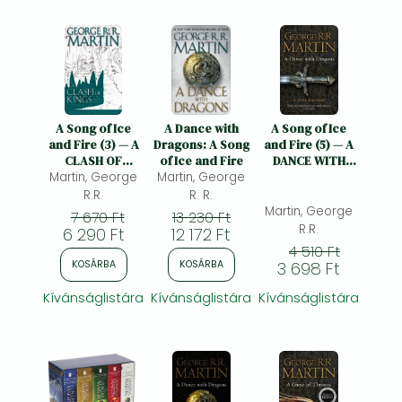
A Song of Ice
A Dance with
A Song of Ice
and Fire (3) — A
Dragons: A Song
and Fire (5) — A
CLASH OF
of Ice and Fire
DANCE WITH
KINGS: GRAPHIC
Martin, George
Martin, George
DRAGONS: PART
NOVEL, VOLUME
2 AFTER THE
R.R.
R. R.
THREE
FEAST
Martin, George
7 670 Ft
13 230 Ft
R.R.
6 290 Ft
12 172 Ft
4 510 Ft
3 698 Ft
KOSÁRBA
KOSÁRBA
Kívánságlistára
Kívánságlistára
Kívánságlistára