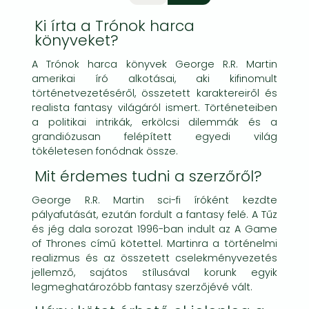
Ki írta a Trónok harca
könyveket?
A Trónok harca könyvek George R.R. Martin
amerikai író alkotásai, aki kifinomult
történetvezetéséről, összetett karaktereiről és
realista fantasy világáról ismert. Történeteiben
a politikai intrikák, erkölcsi dilemmák és a
grandiózusan felépített egyedi világ
tökéletesen fonódnak össze.
Mit érdemes tudni a szerzőről?
George R.R. Martin sci-fi íróként kezdte
pályafutását, ezután fordult a fantasy felé. A Tűz
és jég dala sorozat 1996-ban indult az A Game
of Thrones című kötettel. Martinra a történelmi
realizmus és az összetett cselekményvezetés
jellemző, sajátos stílusával korunk egyik
legmeghatározóbb fantasy szerzőjévé vált.