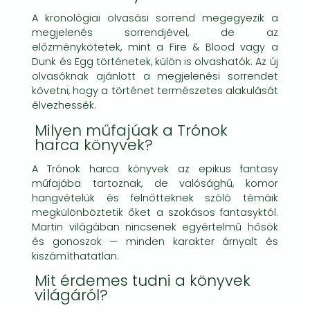
A kronológiai olvasási sorrend megegyezik a
megjelenés sorrendjével, de az
előzménykötetek, mint a Fire & Blood vagy a
Dunk és Egg történetek, külön is olvashatók. Az új
olvasóknak ajánlott a megjelenési sorrendet
követni, hogy a történet természetes alakulását
élvezhessék.
Milyen műfajúak a Trónok
harca könyvek?
A Trónok harca könyvek az epikus fantasy
műfajába tartoznak, de valósághű, komor
hangvételük és felnőtteknek szóló témáik
megkülönböztetik őket a szokásos fantasyktól.
Martin világában nincsenek egyértelmű hősök
és gonoszok — minden karakter árnyalt és
kiszámíthatatlan.
Mit érdemes tudni a könyvek
világáról?