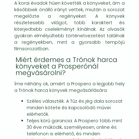
A korai évadok hűen követték a könyveket, ám a
későbbiek önálló irányt vettek, miután a sorozat
megelőzte a regényeket. A könyvek
részletesebb világot, több karaktert és
kiterjedtebb cselekményt kínálnak. Az olvasók
gyakran elmélyültebb történetvezetést találnak
a regényekben, mint a gyorsabb tempójú
filmsorozatban.
Miért érdemes a Trónok harca
könyveket a Prosperónál
megvásárolni?
Íme néhány ok, amiért a Prospero a legjobb hely
a Trónok harca könyvek megvásárlására:
Széles választék: A Tűz és jég dala sorozat
minden kötete és kapcsolódó művei
elérhetők.
Teljes körű garancia: A Prospero több mint
30 éve működik, személyesen, online és
telefonon is elérhető, és minden