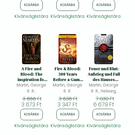
Frieren manga
Seven
House of the
KOSÁRBA
KOSÁRBA
KOSÁRBA
Kingdoms"" -
Dragon
Bleach manga
TV-Start Januar
Kívánságlistára
Kívánságlistára
Kívánságlistára
2026!"
One-Punch Man manga
A Fire and
Fire & Blood:
Feuer und Blut:
Blood: The
300 Years
Aufstieg und Fall
inspiration for
Before a Game
des Hauses
HBO's House of
Martin, George
Martin, George
of Thrones
Martin, George
Targaryen von
the Dragon
Westeros
R. R.;
R. R.
R. R., Helweg,
Andreas(ed.)
3 866 Ft
3 638 Ft
7 030 Ft
3 673 Ft
3 347 Ft
6 679 Ft
KOSÁRBA
KOSÁRBA
KOSÁRBA
Kívánságlistára
Kívánságlistára
Kívánságlistára