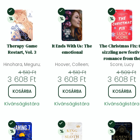
Készleten
Készleten
Készleten
%
%
%
20% 
kedvezmény
20% 
kedvezmény
20% 
kedvezmén
Therapy Game
It Ends With Us: The
The Christmas Fix: 
Restart, Vol. 3
emotional
sizzling new festi
romance from th
Hinohara, Meguru;
Hoover, Colleen;
Tiktok sensation a
Score, Lucy
million-copy
4 510 Ft
4 510 Ft
4 509 Ft
3 608 Ft
3 608 Ft
3 608 Ft
bestseller
KOSÁRBA
KOSÁRBA
KOSÁRBA
Kívánságlistára
Kívánságlistára
Kívánságlistára
Készleten
Készleten
Készleten
%
%
%
20% 
kedvezmény
20% 
kedvezmény
20% 
kedvezmén