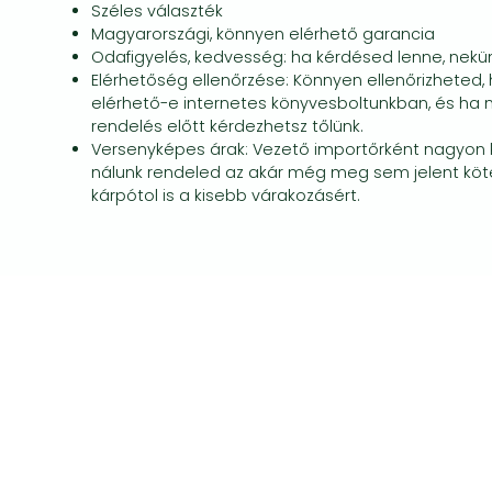
Széles választék
Magyarországi, könnyen elérhető garancia
Odafigyelés, kedvesség: ha kérdésed lenne, nekün
Elérhetőség ellenőrzése: Könnyen ellenőrizheted, 
elérhető-e internetes könyvesboltunkban, és ha ni
rendelés előtt kérdezhetsz tőlünk.
Versenyképes árak: Vezető importőrként nagyon k
nálunk rendeled az akár még meg sem jelent köt
kárpótol is a kisebb várakozásért.