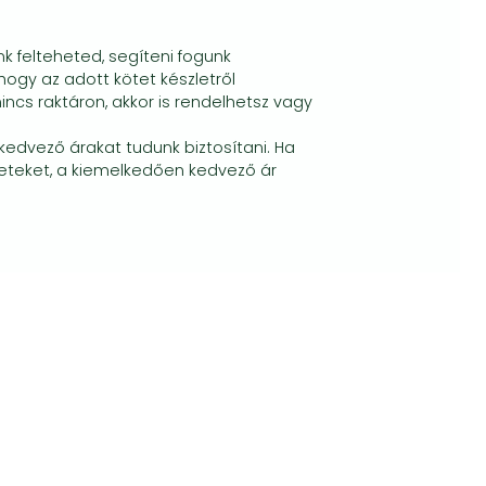
k felteheted, segíteni fogunk
hogy az adott kötet készletről
ncs raktáron, akkor is rendelhetsz vagy
edvező árakat tudunk biztosítani. Ha
eteket, a kiemelkedően kedvező ár