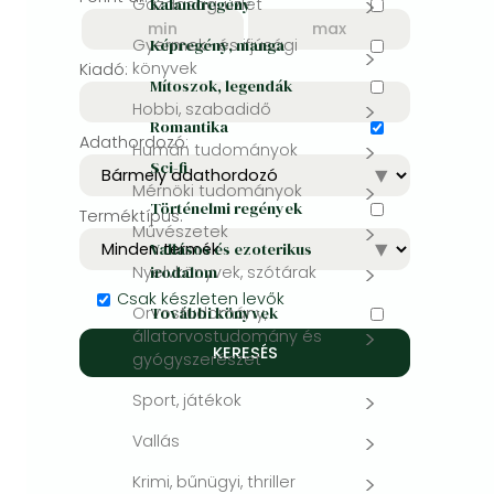
Gazdaság, üzlet
Kalandregény
Bleach manga
Gyermek- és ifjúsági
Képregény, manga
könyvek
Kiadó:
One-Punch Man manga
Mítoszok, legendák
Hobbi, szabadidő
Romantika
Adathordozó:
Humán tudományok
Sci-fi
Mérnöki tudományok
Történelmi regények
Terméktípus:
Művészetek
Vallásos és ezoterikus
Nyelvkönyvek, szótárak
irodalom
Csak készleten levők
Orvostudomány,
További könyvek
állatorvostudomány és
gyógyszerészet
Sport, játékok
Vallás
Krimi, bűnügyi, thriller