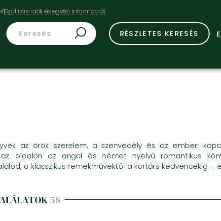
st
RÉSZLETES KERESÉS
yvek az örök szerelem, a szenvedély és az emberi kapc
 az oldalon az angol és német nyelvű romantikus köny
lálod, a klasszikus remekművektől a kortárs kedvencekig – 
TALÁLATOK
58