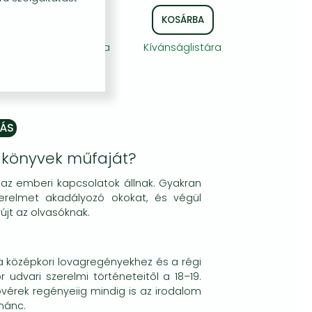
KOSÁRBA
KOSÁRBA
Kívánságlistára
Kívánságlistára
 könyvek műfaját?
az emberi kapcsolatok állnak. Gyakran
erelmet akadályozó okokat, és végül
jt az olvasóknak.
a középkori lovagregényekhez és a régi
udvari szerelmi történeteitől a 18–19.
vérek regényeiig mindig is az irodalom
mánc.