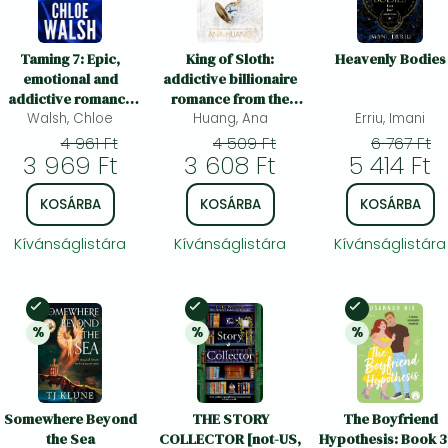
Taming 7: Epic,
King of Sloth:
Heavenly Bodies
emotional and
addictive billionaire
addictive romance
romance from the
from the TikTok
Walsh, Chloe
bestselling author of
Huang, Ana
Erriu, Imani
phenomenon
the Twisted series
4 961 Ft
4 509 Ft
6 767 Ft
3 969 Ft
3 608 Ft
5 414 Ft
KOSÁRBA
KOSÁRBA
KOSÁRBA
Kívánságlistára
Kívánságlistára
Kívánságlistára
Készleten
Készleten
Készleten
%
%
%
25% 
kedvezmény
20% 
kedvezmény
25% 
kedvezmén
Somewhere Beyond
THE STORY
The Boyfriend
the Sea
COLLECTOR [not-US,
Hypothesis: Book 3 