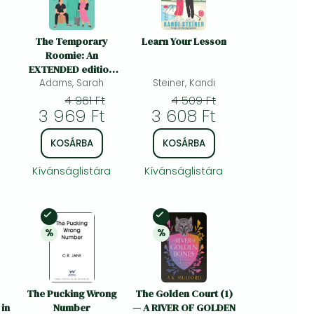
The Temporary
Learn Your Lesson
Roomie: An
EXTENDED edition
rom-com from the
Adams, Sarah
Steiner, Kandi
author of the TikTok
4 961 Ft
4 509 Ft
sensation THE CHEAT
3 969 Ft
3 608 Ft
SHEET!
KOSÁRBA
KOSÁRBA
Kívánságlistára
Kívánságlistára
Készleten
Készleten
%
%
y
20% 
kedvezmény
20% 
kedvezmény
The Pucking Wrong
The Golden Court (1)
in
Number
— A RIVER OF GOLDEN