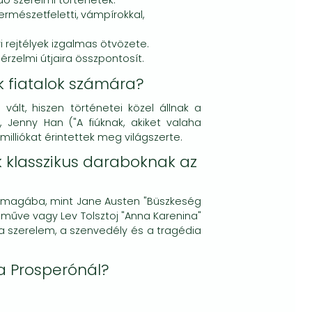
ó szerelmi történetek.
rmészetfeletti, vámpírokkal,
i rejtélyek izgalmas ötvözete.
 érzelmi útjaira összpontosít.
k fiatalok számára?
vált, hiszen történetei közel állnak a
, Jenny Han ("A fiúknak, akiket valaha
milliókat érintettek meg világszerte.
 klasszikus daraboknak az
al magába, mint Jane Austen "Büszkeség
" műve vagy Lev Tolsztoj "Anna Karenina"
a szerelem, a szenvedély és a tragédia
 a Prosperónál?