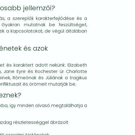
osabb jellemzői?
ás, a szereplők karakterfejlődése és a
. Gyakran mutatnak be feszültséget,
zik a kapcsolatokat, de végül általában
énetek és azok
t és karaktert adott nekünk: Elizabeth
n, Jane Eyre és Rochester úr Charlotte
inek, Rómeónak és Júliának a tragikus
nfliktusait és örömeit mutatják be.
teznek?
kba, így minden olvasó megtalálhatja a
azdag részletességgel ábrázolt