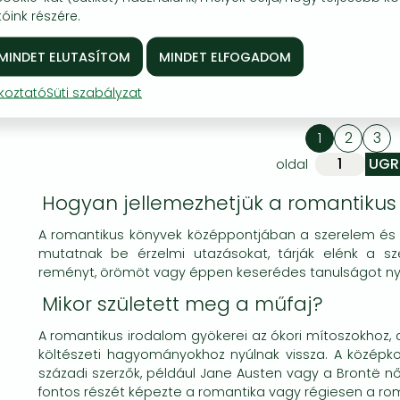
comedy about fake-
Abroad
óink részére.
dating your neighbor
KOSÁRBA
KOSÁRBA
KOSÁRBA
Kívánságlistára
Kívánságlistára
Kívánságlistára
ékoztató
Süti szabályzat
1
2
3
oldal
Hogyan jellemezhetjük a romantikus
A romantikus könyvek középpontjában a szerelem és 
mutatnak be érzelmi utazásokat, tárják elénk a sz
reményt, örömöt vagy éppen keserédes tanulságot nyú
Mikor született meg a műfaj?
A romantikus irodalom gyökerei az ókori mítoszokhoz, 
költészeti hagyományokhoz nyúlnak vissza. A középkor 
századi szerzők, például Jane Austen vagy a Brontë nő
fontos részét képezte a romantika vagy régiesen a ro