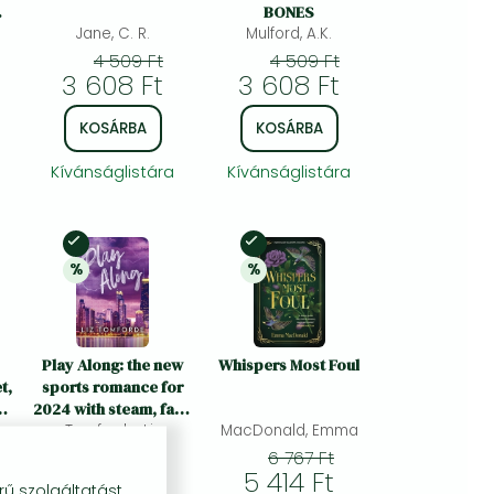
BONES
Jane, C. R.
Mulford, A.K.
4 509 Ft
4 509 Ft
3 608 Ft
3 608 Ft
KOSÁRBA
KOSÁRBA
Kívánságlistára
Kívánságlistára
Készleten
Készleten
%
%
y
20% 
kedvezmény
20% 
kedvezmény
Play Along: the new
Whispers Most Foul
t,
sports romance for
2024 with steam, fake
dating and a Vegas
Tomforde, Liz
MacDonald, Emma
e
wedding - from the
4 509 Ft
6 767 Ft
TikTok sensation
3 608 Ft
5 414 Ft
rű szolgáltatást