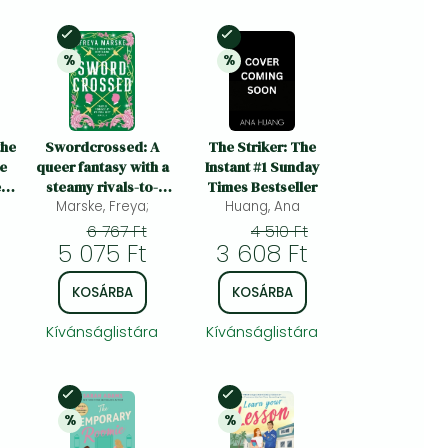
Készleten
Készleten
%
%
y
25% 
kedvezmény
20% 
kedvezmény
the
Swordcrossed: A
The Striker: The
ve
queer fantasy with a
Instant #1 Sunday
e
steamy rivals-to-
Times Bestseller
nd
lovers romance
Marske, Freya;
Huang, Ana
6 767 Ft
4 510 Ft
5 075 Ft
3 608 Ft
KOSÁRBA
KOSÁRBA
Kívánságlistára
Kívánságlistára
Készleten
Készleten
%
%
y
20% 
kedvezmény
20% 
kedvezmény