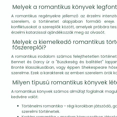
Melyek a romantikus könyvek legfont
A romantikus regényekre jellemző az érzelmi intenzit
szerelem, a történetet alapjaiban formáló ereje
konfliktusokat a szereplők között, amelyek próbára tes
érzelmi katarzissal ajándékozzák meg az olvasót.
Melyek a kiemelkedő romantikus tört
főszereplői?
A romantikus irodalom számos felejthetetlen története
Bennet és Darcy úr a "Büszkeség és balítélet" lapjai
Brontë klasszikusában, vagy éppen Shekespeare hőse
szerelme. Ezek a karakterek az emberi szerelem örök ko
Milyen típusú romantikus könyvek lé
A romantikus könyvek számos alműfajt foglalnak magu
kedvére valót:
Történelmi romantika – régi korokban játszódó, g
szerelmi történetek.