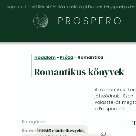
Kapcsolat
Hírlevél
Rólunk
Szállítási lehetőségek
Prospero könyvpiaci podca
PROSPERO
Irodalom
»
Próza
» Romantika
Romantikus könyvek
A romantikus kön
játszódnak. Ezen
választékát megta
a Prosperónál.
Kategóriák:
Keresés:
Általános kézikönyvek,
Próza
1945 előtti elbeszélő