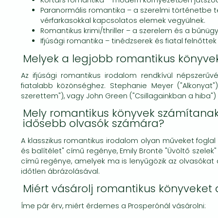
Kortárs romantika – modern környezetben játszód
Paranormális romantika – a szerelmi történetbe te
vérfarkasokkal kapcsolatos elemek vegyülnek.
Romantikus krimi/thriller – a szerelem és a bűnügy
Ifjúsági romantika – tinédzserek és fiatal felnőttek
Melyek a legjobb romantikus könyve
Az ifjúsági romantikus irodalom rendkívül népszerűvé 
fiatalabb közönséghez. Stephanie Meyer ("Alkonyat")
szerettem"), vagy John Green ("Csillagainkban a hiba") 
Mely romantikus könyvek számítanak
idősebb olvasók számára?
A klasszikus romantikus irodalom olyan műveket fogl
és balítélet" című regénye, Emily Brontë "Üvöltő szelek
című regénye, amelyek ma is lenyűgözik az olvasókat 
időtlen ábrázolásával.
Miért vásárolj romantikus könyveket
Íme pár érv, miért érdemes a Prosperónál vásárolni: