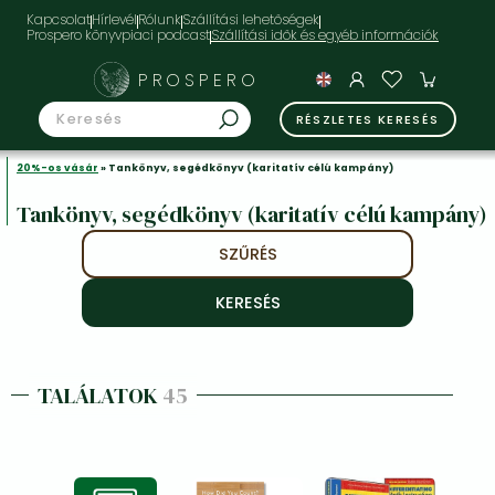
Kapcsolat
Hírlevél
Rólunk
Szállítási lehetőségek
Prospero könyvpiaci podcast
PROSPERO
RÉSZLETES KERESÉS
20%-os vásár
» Tankönyv, segédkönyv (karitatív célú kampány)
Tankönyv, segédkönyv (karitatív célú kampány)
SZŰRÉS
TALÁLATOK
45