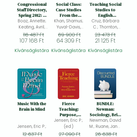
Frieren manga
Congressional
Social Class:
Teaching Social
Staff Directory,
Case Studies
Studies to
Bleach manga
Spring 2012: A
From the
English
New Paradigm
Boaz, Annette;
Khan, Shamus;
Frontlines
Cruz, Bárbara
Language
One-Punch Man manga
Learners
Keating, Avril;
Yuval-Davis,
C.; Thornton,
Spangler, David
Nira;
Stephen J.;
116 487 Ft
69 900 Ft
23 473 Ft
107 168 Ft
B.;
64 309 Ft
21 125 Ft
Kívánságlistára
Kívánságlistára
Kívánságlistára
Music With the
Fierce
BUNDLE:
Brain in Mind
Teaching:
Newman:
Purpose,
Sociology, Brief
Jensen, Eric P.;
Passion, and
Newman, David
Edition, 3e +
What Matters
Ruane: Second
Jensen, Eric P.;
(ed.)
M.; Ruane, Janet
Most
Thoughts, 5e
M.; Cerulo,
12 637 Ft
27 090 Ft
26 638 Ft