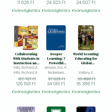
11 626 Ft
24 923 Ft
24 507 Ft
Karen A.;
Kívánságlistára
Kívánságlistára
Kívánságlistára
Collaborating
Deeper
World Scouting:
With Students in
Learning: 7
Educating for
Instruction and
Powerful
Global
Decision Making
Villa, Richard A.;
Strategies for In-
Jensen, Eric P.;
Citizenship
(Multimedia Kit):
Depth and
Villa, Richard A.;
Nickelsen,
Vallory, E.
The Untapped
Longer-Lasting
Thousand,
LeAnn; (ed.)
137 707 Ft
37 023 Ft
20 893 Ft
Resource
Learning
Jacqueline S.;
126 691 Ft
34 061 Ft
18 386 Ft
Kívánságlistára
Kívánságlistára
Kívánságlistára