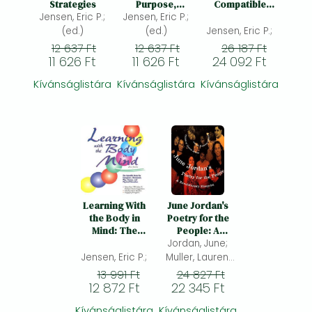
Strategies
Purpose,
Compatible
Jensen, Eric P.;
Jensen, Eric P.;
Passion, and
Learning
What Matters
(ed.)
(ed.)
Jensen, Eric P.;
Most
12 637 Ft
12 637 Ft
26 187 Ft
11 626 Ft
11 626 Ft
24 092 Ft
Kívánságlistára
Kívánságlistára
Kívánságlistára
Learning With
June Jordan's
the Body in
Poetry for the
Mind: The
People: A
Scientific Basis
Revolutionary
Jordan, June;
for Energizers,
Blueprint
Jensen, Eric P.;
Muller, Lauren;
Movement, Play,
The Blueprint
13 991 Ft
24 827 Ft
Games, and
12 872 Ft
Collective; (ed.)
22 345 Ft
Physical
Education
Kívánságlistára
Kívánságlistára