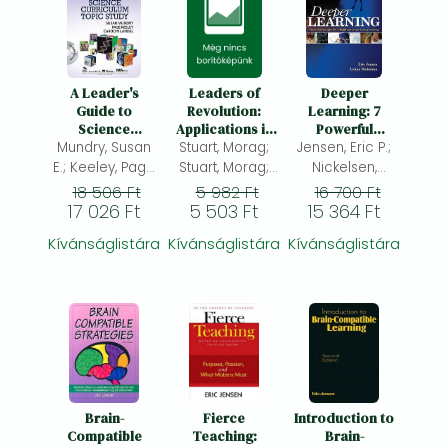
A Leader's
Leaders of
Deeper
Guide to
Revolution:
Learning: 7
Science
Applications in
Powerful
Mundry, Susan
Curriculum
Stuart, Morag;
Marketing
Strategies for In-
Jensen, Eric P.;
Topic Study
Depth and
E.; Keeley, Page
Stuart, Morag;
Nickelsen,
Longer-Lasting
D.; Landel,
Stainthorp,
LeAnn; (ed.)
18 506 Ft
5 982 Ft
16 700 Ft
Learning
17 026 Ft
Carolyn J.
5 503 Ft
Rhona;
15 364 Ft
(Jean);
Kívánságlistára
Kívánságlistára
Kívánságlistára
Brain-
Fierce
Introduction to
Compatible
Teaching:
Brain-