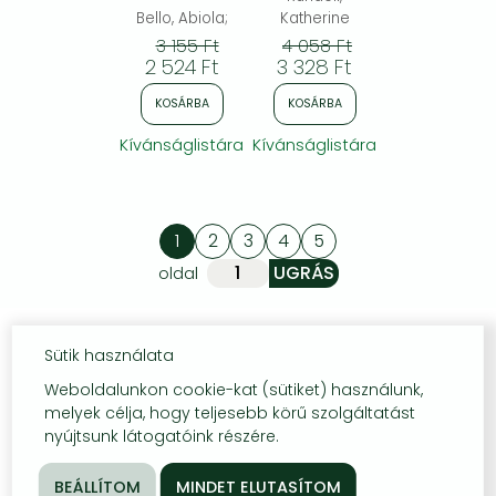
series loved by
Bello, Abiola;
Katherine
readers around
3 155 Ft
4 058 Ft
the world
2 524 Ft
3 328 Ft
KOSÁRBA
KOSÁRBA
Kívánságlistára
Kívánságlistára
1
2
3
4
5
oldal
Sütik használata
Weboldalunkon cookie-kat (sütiket) használunk,
melyek célja, hogy teljesebb körű szolgáltatást
nyújtsunk látogatóink részére.