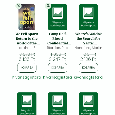
%
%
20% 
kedvezmény
20% 
kedvezmény
We Fell Apart:
Camp Half-
Where's Waldo?
Return to the
Blood
the Search for
world of the
Confidential
Santa:
Lockhart, E.
TikTok
(Percy Jackson
Riordan, Rick
Handford, Martin
Searches,
sensation, We
and the
Puzzles, Facts,
7 670 Ft
4 058 Ft
2 311 Ft
Were Liars
Olympians)
and Jokes
6 136 Ft
3 247 Ft
2 126 Ft
KOSÁRBA
KOSÁRBA
KOSÁRBA
Kívánságlistára
Kívánságlistára
Kívánságlistára