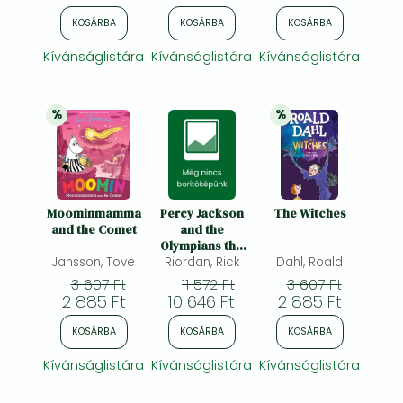
KOSÁRBA
KOSÁRBA
KOSÁRBA
Kívánságlistára
Kívánságlistára
Kívánságlistára
%
%
20% 
kedvezmény
20% 
kedvezmény
Moominmamma
Percy Jackson
The Witches
and the Comet
and the
Olympians the
Jansson, Tove
Sea of Monsters
Riordan, Rick
Dahl, Roald
Deluxe
3 607 Ft
11 572 Ft
3 607 Ft
Collector's
2 885 Ft
10 646 Ft
2 885 Ft
Edition
KOSÁRBA
KOSÁRBA
KOSÁRBA
Kívánságlistára
Kívánságlistára
Kívánságlistára