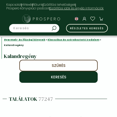
Kapcsolat
Hírlevél
Rólunk
Szállítási lehetőségek
Prospero könyvpiaci podcast
PROSPERO
RÉSZLETES KERESÉS
Gyermek- és ifjúsági könyvek
»
Klasszikus és szórakoztató irodalom
»
Kalandregény
Kalandregény
SZŰRÉS
TALÁLATOK
77247