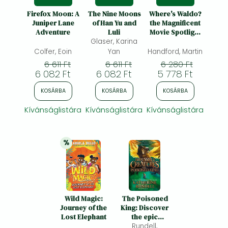
Firefox Moon: A
The Nine Moons
Where's Waldo?
Juniper Lane
of Han Yu and
the Magnificent
Adventure
Luli
Movie Spotlight
Glaser, Karina
Search: (A
Hidden Object
Colfer, Eoin
Yan
Handford, Martin
Search-And-
6 611 Ft
6 611 Ft
6 280 Ft
Find Puzzle
6 082 Ft
6 082 Ft
5 778 Ft
Book with a
Magic Flashlight
KOSÁRBA
KOSÁRBA
KOSÁRBA
to Reveal the
Picture - A
Kívánságlistára
Kívánságlistára
Kívánságlistára
%
20% 
kedvezmény
Wild Magic:
The Poisoned
Journey of the
King: Discover
Lost Elephant
the epic
adventure
Rundell,