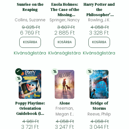
Frieren manga
Sunrise on the
Enola Holmes:
Harry Potter and
Reaping
The Case of the
the
Bleach manga
Missing
Philosopher's
Collins, Suzanne
Springer, Nancy
Marquess: Now
Stone: Harry
Rowling, J.K.
One-Punch Man manga
a Netflix film,
Potter und der
9 025 Ft
3 607 Ft
4 058 Ft
starring Millie
Stein der
6 769 Ft
2 885 Ft
3 328 Ft
Bobby Brown
Weisen,
englische
KOSÁRBA
KOSÁRBA
KOSÁRBA
Ausgabe
Kívánságlistára
Kívánságlistára
Kívánságlistára
%
%
Készleten
20% 
kedvezmény
25% 
kedvezmény
%
25% 
kedvezmény
Poppy Playtime:
Alone
Bridge of
Orientation
Freeman,
Storms
Guidebook (In-
Megan E.;
Reeve, Philip
World Guide)
4 961 Ft
4 058 Ft
4 058 Ft
3 721 Ft
3 247 Ft
3 044 Ft