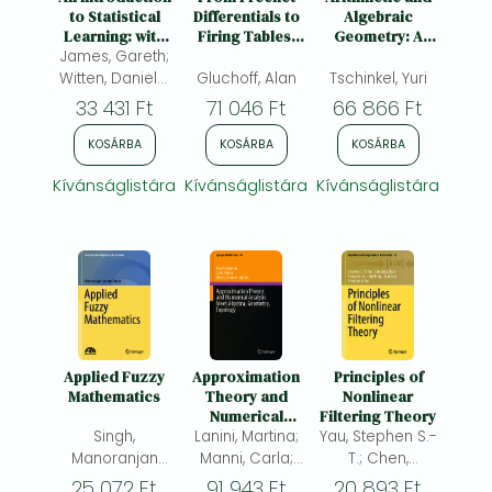
Frieren manga
to Statistical
Differentials to
Algebraic
Learning: with
Firing Tables:
Geometry: A
Bleach manga
James, Gareth;
Applications in
The Scope and
Mathematical
Python
Sources of
Tribute to Yuri
Witten, Daniela;
Gluchoff, Alan
Tschinkel, Yuri
One-Punch Man manga
Gilbert Ames
Manin
Hastie, Trevor;
33 431 Ft
71 046 Ft
66 866 Ft
Bliss'
Tibshirani,
Contributions to
Robert; Taylor,
KOSÁRBA
KOSÁRBA
KOSÁRBA
World War I Era
Jonathan
Ballistics
Kívánságlistára
Kívánságlistára
Kívánságlistára
Applied Fuzzy
Approximation
Principles of
Mathematics
Theory and
Nonlinear
Numerical
Filtering Theory
Singh,
Lanini, Martina;
Analysis Meet
Yau, Stephen S.-
Algebra,
Manoranjan
Manni, Carla;
T.; Chen,
Geometry,
Kumar
Schenck, Henry
Xiuqiong; Jiao,
25 072 Ft
91 943 Ft
20 893 Ft