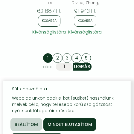
Population
1st SGMC,
Lei
Divine; Zheng,
Clinical Trials:
Statesboro,
Shijun; Zhou,
62 687 Ft
91 943 Ft
Development
USA, April 2–3,
Haomin;
Strategies and
2021 (Virtual)
KOSÁRBA
KOSÁRBA
Operational
Engagement for
Kívánságlistára
Kívánságlistára
Pediatric and
Rare Diseases
1
2
3
4
5
oldal
Sütik használata
Weboldalunkon cookie-kat (sütiket) használunk,
melyek célja, hogy teljesebb körű szolgáltatást
nyújtsunk látogatóink részére.