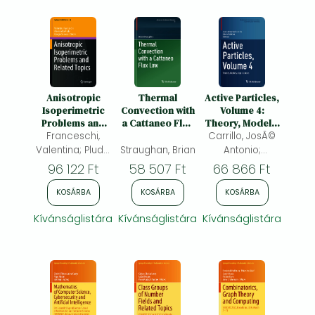
Anisotropic
Thermal
Active Particles,
Isoperimetric
Convection with
Volume 4:
Problems and
a Cattaneo Flux
Theory, Models,
Related Topics
Franceschi,
Law
Carrillo, JosÃ©
Applications
Valentina; Pluda,
Straughan, Brian
Antonio;
Alessandra;
Tadmor, Eitan
96 122 Ft
58 507 Ft
66 866 Ft
Saracco,
Giorgio
KOSÁRBA
KOSÁRBA
KOSÁRBA
Kívánságlistára
Kívánságlistára
Kívánságlistára