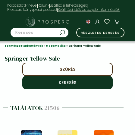
Kapcsolat
Hírlevél
Rólunk
Szállítási lehetőségek
Prospero könyvpiaci podcast
PROSPERO
RÉSZLETES KERESÉS
Természettudományok
»
Matematika
» Springer Yellow Sale
Springer Yellow Sale
SZŰRÉS
TALÁLATOK
21506