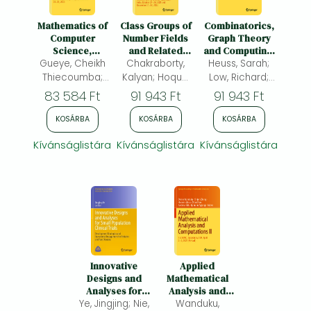
Mathematics of
Class Groups of
Combinatorics,
Computer
Number Fields
Graph Theory
Science,
and Related
and Computing:
Gueye, Cheikh
Cybersecurity
Chakraborty,
Topics:
SEICCGTC 2022,
Heuss, Sarah;
and Artificial
ICCGNERT 2021
Boca Raton,
Thiecoumba;
Kalyan; Hoque,
Low, Richard;
Intelligence: 5th
and 2022,
USA, March 7–11
Ngom, Papa;
Azizul; Pandey,
Wierman, John
83 584 Ft
91 943 Ft
91 943 Ft
Scientific Days
Kozhikode,
Diop, Idy
Prem Prakash
C.
of Doctoral
India, October
KOSÁRBA
KOSÁRBA
KOSÁRBA
School of
21–24, 2021 and
Mathematics
November 21–
Kívánságlistára
Kívánságlistára
Kívánságlistára
and Computer
24, 2022
Sciences
(S2DSMCS),
Dakar, Senegal,
December 20–
22, 2023
Innovative
Applied
Designs and
Mathematical
Analyses for
Analysis and
Ye, Jingjing; Nie,
Small
Computations II:
Wanduku,