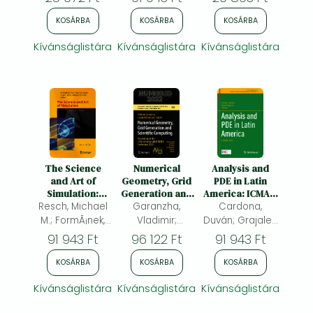
Topology
Xiaopei;
KOSÁRBA
KOSÁRBA
KOSÁRBA
Kívánságlistára
Kívánságlistára
Kívánságlistára
The Science
Numerical
Analysis and
and Art of
Geometry, Grid
PDE in Latin
Simulation:
Generation and
America: ICMAM
Trust in Science
Resch, Michael
Garanzha,
Scientific
Cardona,
2022
Computing:
M.; FormÃ¡nek,
Vladimir;
Duván; Grajales,
Proceedings of
Nico; Joshy,
Kamenski,
Brian
91 943 Ft
96 122 Ft
91 943 Ft
the 11th
Ammu;
Lennard
International
Kaminski,
KOSÁRBA
KOSÁRBA
KOSÁRBA
NUMGRID
Andreas
Conference,
Kívánságlistára
Kívánságlistára
Kívánságlistára
2022