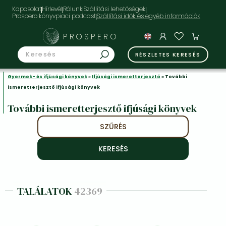
Kapcsolat
Hírlevél
Rólunk
Szállítási lehetőségek
Prospero könyvpiaci podcast
PROSPERO
RÉSZLETES KERESÉS
Gyermek- és ifjúsági könyvek
»
Ifjúsági ismeretterjesztő
» További
ismeretterjesztő ifjúsági könyvek
További ismeretterjesztő ifjúsági könyvek
SZŰRÉS
TALÁLATOK
42369