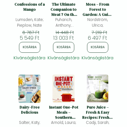
Frieren manga
Confessions of a
The Ultimate
Moss – From
Mango
Companion to
Forest to
Bleach manga
Meat ? On the
Garden: A Guide
Lumsden, Kate;
Farm, At the
Puharich,
to the Hidden
Nordström,
One-Punch Man manga
Butcher, In the
World of Moss
Pieplow, Nate
Anthony;
Ulrica;
Kitchen
Travers, Libby;
6 767 Ft
14 448 Ft
7 219 Ft
5 549 Ft
13 003 Ft
Bourdain,
6 497 Ft
Anthony;
KOSÁRBA
KOSÁRBA
KOSÁRBA
Kívánságlistára
Kívánságlistára
Kívánságlistára
Dairy–Free
Instant One–Pot
Pure Juice –
Delicious
Meals –
Fresh & Easy
Southern
Recipes: Fresh &
Salter, Katy;
Recipes for the
Arnold, Laura;
Easy Recipes
Cadji, Sarah;