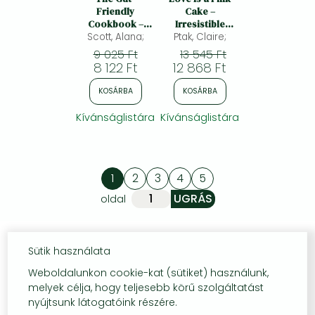
Friendly
Cake –
Cookbook –
Irresistible
Delicious Low–
Scott, Alana;
Ptak, Claire;
Bakes for
FODMAP,
Morning, Noon,
9 025 Ft
13 545 Ft
Gluten–Free,
and Night:
8 122 Ft
12 868 Ft
Allergy–Friendly
Irresistible
Recipes for a
Bakes and
KOSÁRBA
KOSÁRBA
Happy Tummy
Treats for
Morning, Noon,
Kívánságlistára
Kívánságlistára
and Night
1
2
3
4
5
oldal
Sütik használata
Weboldalunkon cookie-kat (sütiket) használunk,
melyek célja, hogy teljesebb körű szolgáltatást
nyújtsunk látogatóink részére.