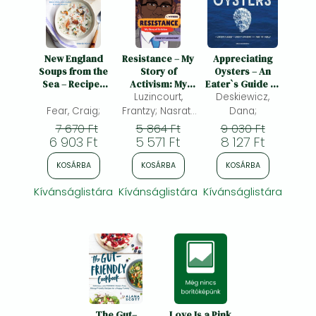
New England
Resistance – My
Appreciating
Soups from the
Story of
Oysters – An
Sea – Recipes
Activism: My
Eater`s Guide to
for Chowders,
Luzincourt,
Story of
Craft Oysters
Deskiewicz,
Bisques, Boils,
Activism
from Tide to
Fear, Craig;
Frantzy; Nasrati,
Dana;
Stews, and
Table: An
Zainab;
7 670 Ft
5 864 Ft
9 030 Ft
Classic Seafood
Eater's Guide to
6 903 Ft
Rosenblum,
5 571 Ft
8 127 Ft
Medleys:
Craft Oysters
Zoe;
Recipes for
from Tide to
KOSÁRBA
KOSÁRBA
KOSÁRBA
Chowders,
Table
Bisques, Boils,
Kívánságlistára
Kívánságlistára
Kívánságlistára
Stews, and
Classic Seafood
Medleys
The Gut–
Love Is a Pink