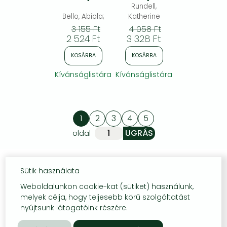
adventure
Rundell,
series loved by
Bello, Abiola;
Katherine
readers around
3 155 Ft
4 058 Ft
the world
2 524 Ft
3 328 Ft
KOSÁRBA
KOSÁRBA
Kívánságlistára
Kívánságlistára
1
2
3
4
5
oldal
Sütik használata
Weboldalunkon cookie-kat (sütiket) használunk,
melyek célja, hogy teljesebb körű szolgáltatást
nyújtsunk látogatóink részére.