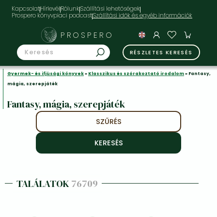
Kapcsolat
Hírlevél
Rólunk
Szállítási lehetőségek
Prospero könyvpiaci podcast
PROSPERO
RÉSZLETES KERESÉS
Gyermek- és ifjúsági könyvek
»
Klasszikus és szórakoztató irodalom
» Fantasy,
mágia, szerepjáték
Fantasy, mágia, szerepjáték
SZŰRÉS
TALÁLATOK
76709