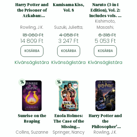
Frieren manga
Harry Potter and
Kamisama Kiss,
Naruto (3-in-1
the Prisoner of
Vol. 8
Edition), Vol. 2:
Bleach manga
Azkaban:
Includes vols. 4,
MinaLima
Kishimoto,
5 & 6
One-Punch Man manga
Edition: A
Rowling, J.K.
Suzuki, Julietta;
Masashi;
sumptuously
18 060 Ft
4 058 Ft
6 316 Ft
illustrated gift
14 809 Ft
3 247 Ft
5 053 Ft
book with
magical
KOSÁRBA
KOSÁRBA
KOSÁRBA
interactive
surprises
Kívánságlistára
Kívánságlistára
Kívánságlistára
%
%
25% 
kedvezmény
20% 
kedvezmény
Sunrise on the
Enola Holmes:
Harry Potter and
Reaping
The Case of the
the
Missing
Philosopher's
Collins, Suzanne
Springer, Nancy
Marquess: Now
Stone: Harry
Rowling, J.K.