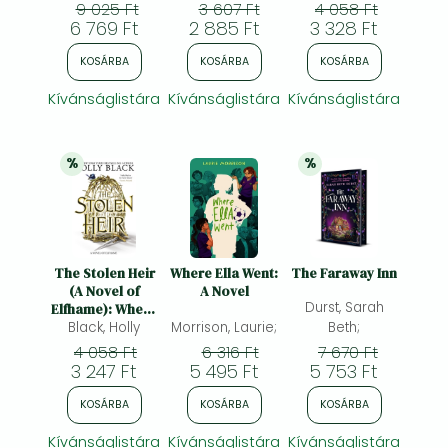
a Netflix film,
Potter und der
9 025 Ft
3 607 Ft
4 058 Ft
starring Millie
Stein der
6 769 Ft
2 885 Ft
3 328 Ft
Bobby Brown
Weisen,
englische
KOSÁRBA
KOSÁRBA
KOSÁRBA
Ausgabe
Kívánságlistára
Kívánságlistára
Kívánságlistára
%
%
20% 
kedvezmény
25% 
kedvezmény
The Stolen Heir
Where Ella Went:
The Faraway Inn
(A Novel of
A Novel
Durst, Sarah
Elfhame): Where
TikTok's Faerie
Black, Holly
Morrison, Laurie;
Beth;
Obsession
4 058 Ft
6 316 Ft
7 670 Ft
Began
3 247 Ft
5 495 Ft
5 753 Ft
KOSÁRBA
KOSÁRBA
KOSÁRBA
Kívánságlistára
Kívánságlistára
Kívánságlistára