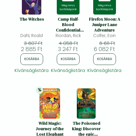
The Witches
Camp Half-
Firefox Moon: A
Blood
Juniper Lane
Confidential
Adventure
Dahl, Roald
(Percy Jackson
Riordan, Rick
Colfer, Eoin
and the
3 607 Ft
4 058 Ft
6 611 Ft
Olympians)
2 885 Ft
3 247 Ft
6 082 Ft
KOSÁRBA
KOSÁRBA
KOSÁRBA
Kívánságlistára
Kívánságlistára
Kívánságlistára
%
20% 
kedvezmény
Wild Magic:
The Poisoned
Journey of the
King: Discover
Lost Elephant
the epic