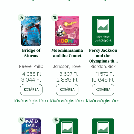
%
%
25% 
kedvezmény
20% 
kedvezmény
Bridge of
Moominmamma
Percy Jackson
Storms
and the Comet
and the
Olympians the
Reeve, Philip
Jansson, Tove
Sea of Monsters
Riordan, Rick
Deluxe
4 058 Ft
3 607 Ft
11 572 Ft
Collector's
3 044 Ft
2 885 Ft
10 646 Ft
Edition
KOSÁRBA
KOSÁRBA
KOSÁRBA
Kívánságlistára
Kívánságlistára
Kívánságlistára
%
%
20% 
kedvezmény
20% 
kedvezmény