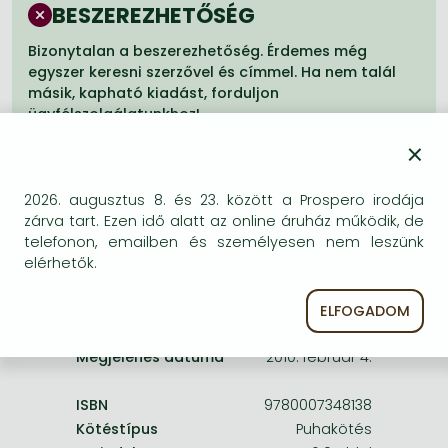
Frieren manga
BESZEREZHETŐSÉG
Bleach manga
Bizonytalan a beszerezhetőség. Érdemes még
egyszer keresni szerzővel és címmel. Ha nem talál
One-Punch Man manga
másik, kapható kiadást, forduljon
ügyfélszolgálatunkhoz!
×
2026. augusztus 8. és 23. között a Prospero irodája
zárva tart. Ezen idő alatt az online áruház működik, de
telefonon, emailben és személyesen nem leszünk
A termék adatai:
elérhetők.
Kiadás sorszáma
Original
ELFOGADOM
Kiadó
HarperCollinsChildren’sBooks
Megjelenés dátuma
2010. február 4.
ISBN
9780007348138
Kötéstípus
Puhakötés