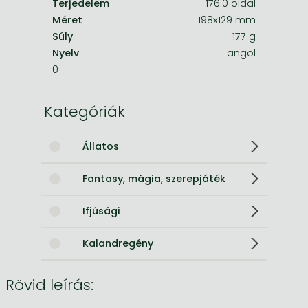
Terjedelem
176.0 oldal
Méret
198x129 mm
Súly
177 g
Nyelv
angol
0
Kategóriák
Állatos
Fantasy, mágia, szerepjáték
Ifjúsági
Kalandregény
Rövid leírás: