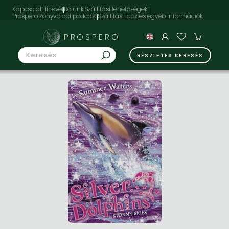
Kapcsolat
Hírlevél
Rólunk
Szállítási lehetőségek
Prospero könyvpiaci podcast
PROSPERO
RÉSZLETES KERESÉS