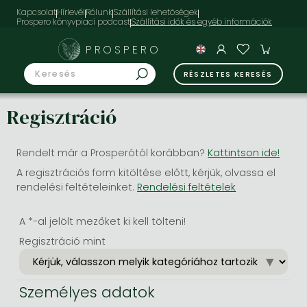
Kapcsolat
Hírlevél
Rólunk
Szállítási lehetőségek
Prospero könyvpiaci podcast
PROSPERO
RÉSZLETES KERESÉS
Regisztráció
Rendelt már a Prosperótól korábban?
Kattintson ide!
A regisztrációs form kitöltése előtt, kérjük, olvassa el
rendelési feltételeinket.
Rendelési feltételek
A *-al jelölt mezőket ki kell tölteni!
Regisztráció mint
Személyes adatok