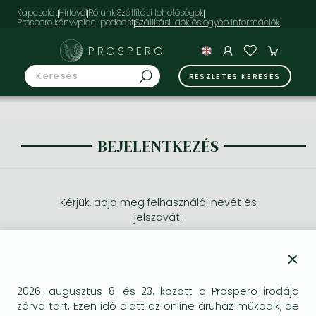
Kapcsolat
Hírlevél
Rólunk
Szállítási lehetőségek
Prospero könyvpiaci podcast
PROSPERO
RÉSZLETES KERESÉS
BEJELENTKEZÉS
Kérjük, adja meg felhasználói nevét és
jelszavát:
×
2026. augusztus 8. és 23. között a Prospero irodája
zárva tart. Ezen idő alatt az online áruház működik, de