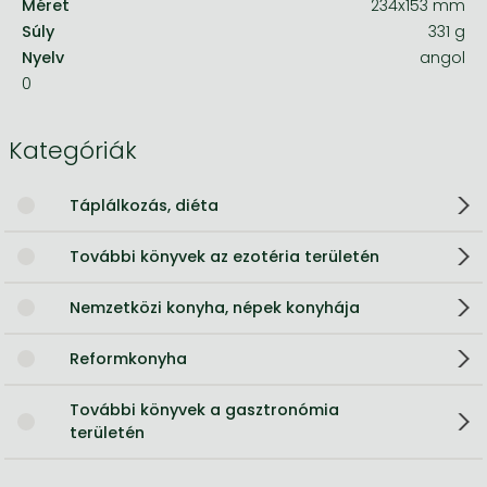
Méret
234x153 mm
Súly
331 g
Nyelv
angol
0
Kategóriák
Táplálkozás, diéta
További könyvek az ezotéria területén
Nemzetközi konyha, népek konyhája
Reformkonyha
További könyvek a gasztronómia
területén