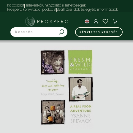
Kapcsolat
Hírlevél
Rólunk
Szállítási lehetőségek
Prospero könyvpiaci podcast
PROSPERO
RÉSZLETES KERESÉS