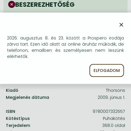
Frieren manga
BESZEREZHETŐSÉG
Bleach manga
Bizonytalan a beszerezhetőség. Érdemes még
egyszer keresni szerzővel és címmel. Ha nem talál
×
One-Punch Man manga
másik, kapható kiadást, forduljon
ügyfélszolgálatunkhoz!
2026. augusztus 8. és 23. között a Prospero irodája
zárva tart. Ezen idő alatt az online áruház működik, de
telefonon, emailben és személyesen nem leszünk
elérhetők.
ELFOGADOM
A termék adatai:
Kiadó
Thorsons
Megjelenés dátuma
2009. június 1.
ISBN
9780007332557
Kötéstípus
Puhakötés
Terjedelem
368.0 oldal