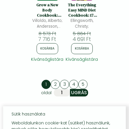
Grow a New
The Everything
Body
Easy MIND Diet
Cookbook:
Cookbook: 175
Villoldo, Alberto;
Upgrade Your
Ellingsworth,
Delicious
Brain and Heal
Recipes to
Andersson,
Christy;
Your Gut with
Combat
Conny
8 573 Ft
5 864 Ft
90+ Plant-Based
Dementia,
7 716 Ft
4 691 Ft
Recipes
Improve
Cognitive
KOSÁRBA
KOSÁRBA
Function, and
Support Overall
Kívánságlistára
Kívánságlistára
Health
1
2
3
4
5
oldal
Sütik használata
Weboldalunkon cookie-kat (sütiket) használunk,