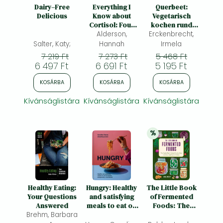
Frieren manga
Dairy–Free
Everything I
Querbeet:
Delicious
Know about
Vegetarisch
Bleach manga
Cortisol: Four
kochen rund
Steps to Reset
Alderson,
ums Gartenjahr
Erckenbrecht,
One-Punch Man manga
Stress
Salter, Katy;
Hannah
Irmela
7 219 Ft
7 273 Ft
5 468 Ft
6 497 Ft
6 691 Ft
5 195 Ft
KOSÁRBA
KOSÁRBA
KOSÁRBA
Kívánságlistára
Kívánságlistára
Kívánságlistára
%
20% 
kedvezmény
Healthy Eating:
Hungry: Healthy
The Little Book
Your Questions
and satisfying
of Fermented
Answered
meals to eat on
Foods: The
Brehm, Barbara
repeat,
Funky World