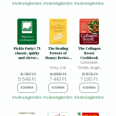
Kívánságlistára
Kívánságlistára
Kívánságlistára
Pickle Party!: 75
The Healing
The Collagen
classic, quirky
Powers of
Boost
and clever
Honey: Revised
Cookbook
pickle recipes
and Updated: A
Colombel,
to perk up any
Complete Guide
Orey, Cal;
Elodie; Augé,
meal
to Nature's
Séverine
6 767 Ft
8 555 Ft
8 573 Ft
Remarkable
5 549 Ft
7 443 Ft
7 030 Ft
Nectar
KOSÁRBA
KOSÁRBA
KOSÁRBA
Kívánságlistára
Kívánságlistára
Kívánságlistára
%
20% 
kedvezmény