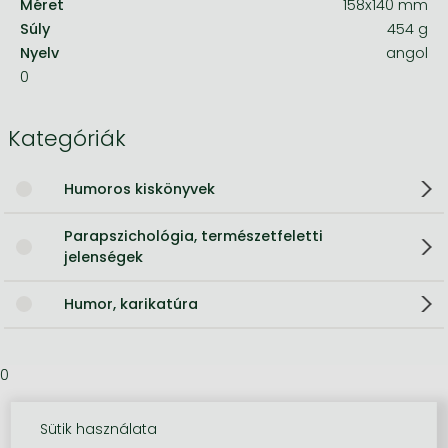
Méret
158x140 mm
Súly
454 g
Nyelv
angol
0
Kategóriák
Humoros kiskönyvek
Parapszichológia, természetfeletti
jelenségek
Humor, karikatúra
0
Sütik használata