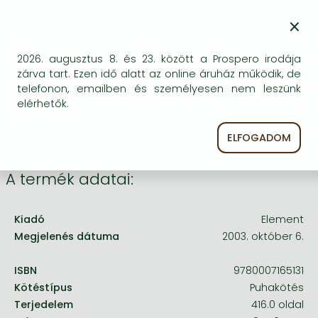
Frieren manga
BESZEREZHETŐSÉG
×
Bleach manga
Bizonytalan a beszerezhetőség. Érdemes még
egyszer keresni szerzővel és címmel. Ha nem talál
One-Punch Man manga
2026. augusztus 8. és 23. között a Prospero irodája
másik, kapható kiadást, forduljon
zárva tart. Ezen idő alatt az online áruház működik, de
ügyfélszolgálatunkhoz!
telefonon, emailben és személyesen nem leszünk
elérhetők.
ELFOGADOM
A termék adatai:
Kiadó
Element
Megjelenés dátuma
2003. október 6.
ISBN
9780007165131
Kötéstípus
Puhakötés
Terjedelem
416.0 oldal