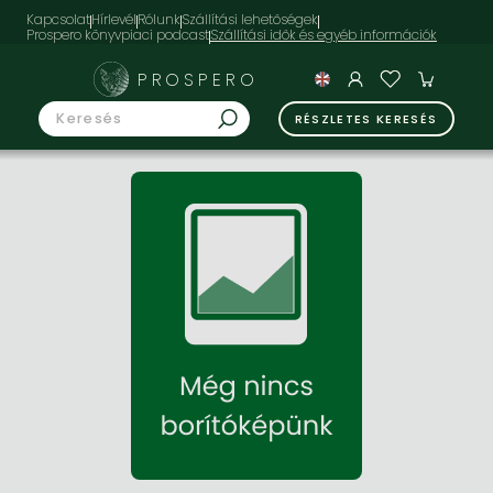
Kapcsolat
Hírlevél
Rólunk
Szállítási lehetőségek
Prospero könyvpiaci podcast
PROSPERO
RÉSZLETES KERESÉS