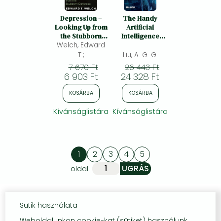
Depression –
The Handy
Looking Up from
Artificial
the Stubborn
Intelligence
Welch, Edward
Darkness:
Answer Book:
Looking Up from
Machine
T.;
Liu, A. G. G.
the Stubborn
Learning and
7 670 Ft
26 443 Ft
Darkness
the Rise of
6 903 Ft
24 328 Ft
Intelligent
Technology
KOSÁRBA
KOSÁRBA
Kívánságlistára
Kívánságlistára
1
2
3
4
5
oldal
Sütik használata
Weboldalunkon cookie-kat (sütiket) használunk,