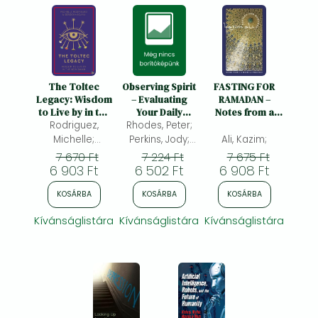
The Toltec
Observing Spirit
FASTING FOR
Legacy: Wisdom
– Evaluating
RAMADAN –
to Live by in the
Your Daily
Notes from a
Rodriguez,
New Dawn
Progress on the
Rhodes, Peter;
Spiritual
Path to Heaven
Practice: Notes
Michelle;
Perkins, Jody;
Ali, Kazim;
with Gurdjieff &
from a Spiritual
Magaña, Sergio
Zuber, Ruth;
7 670 Ft
7 224 Ft
7 675 Ft
Swedenborg:
Practice
6 903 Ft
6 502 Ft
6 908 Ft
Evaluating Your
Daily Progress
KOSÁRBA
KOSÁRBA
KOSÁRBA
on the Path to
Heaven with
Kívánságlistára
Kívánságlistára
Kívánságlistára
Gurdjieff &
Swedenborg