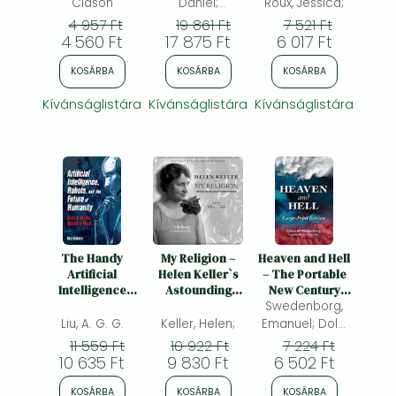
Guidebook
Clason
Daniel;
Roux, Jessica;
Wagenfeld, Amy
4 957 Ft
19 861 Ft
7 521 Ft
4 560 Ft
17 875 Ft
6 017 Ft
KOSÁRBA
KOSÁRBA
KOSÁRBA
Kívánságlistára
Kívánságlistára
Kívánságlistára
The Handy
My Religion –
Heaven and Hell
Artificial
Helen Keller`s
– The Portable
Intelligence
Astounding
New Century
Answer Book:
Triumph over
Edition: Large-
Swedenborg,
Machine
Deafness and
Print: The
Liu, A. G. G.
Keller, Helen;
Emanuel; Dole,
Learning and
Blindness: Helen
Large-Print New
George F.;
11 559 Ft
10 922 Ft
7 224 Ft
the Rise of
Keller's
Century Edition
10 635 Ft
9 830 Ft
6 502 Ft
Intelligent
Astounding
Technology
Triumph Over
KOSÁRBA
KOSÁRBA
KOSÁRBA