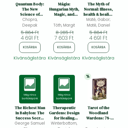
Frieren manga
Quantum Body:
Mágia:
The Myth of
The New
Hungarian Myth,
Normal: Illness,
Bleach manga
Science of
Magic, and
health & healing
Living a Longer,
Chopra,
Folklore
Maté, Gabor;
in a toxic
One-Punch Man manga
Healthier, More
culture
Deepak
Tóth, Margit
Maté, Daniel
Vital Life
5 864 Ft
8 265 Ft
5 864 Ft
4 691 Ft
7 603 Ft
4 691 Ft
KOSÁRBA
KOSÁRBA
KOSÁRBA
Kívánságlistára
Kívánságlistára
Kívánságlistára
%
20% 
kedvezmény
The Richest Man
Therapeutic
Tarot of the
In Babylon: The
Gardens: Design
Woodland
Success Secret
for Healing
Wardens: 78-
George Samuel
of the Ancients
Winterbottom,
Spaces
Card Deck &