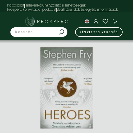
Kapcsolat
Hírlevél
Rólunk
Szállítási lehetőségek
Prospero könyvpiaci podcast
PROSPERO
RÉSZLETES KERESÉS