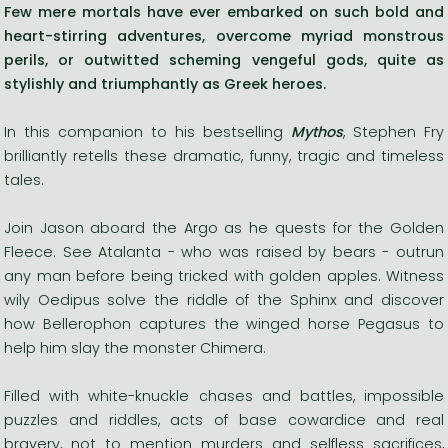
Few mere mortals have ever embarked on such bold and
heart-stirring adventures, overcome myriad monstrous
perils, or outwitted scheming vengeful gods, quite as
stylishly and triumphantly as Greek heroes.
In this companion to his bestselling
Mythos
, Stephen Fry
brilliantly retells these dramatic, funny, tragic and timeless
tales.
Join Jason aboard the Argo as he quests for the Golden
Fleece. See Atalanta - who was raised by bears - outrun
any man before being tricked with golden apples. Witness
wily Oedipus solve the riddle of the Sphinx and discover
how Bellerophon captures the winged horse Pegasus to
help him slay the monster Chimera.
Filled with white-knuckle chases and battles, impossible
puzzles and riddles, acts of base cowardice and real
bravery, not to mention murders and selfless sacrifices,