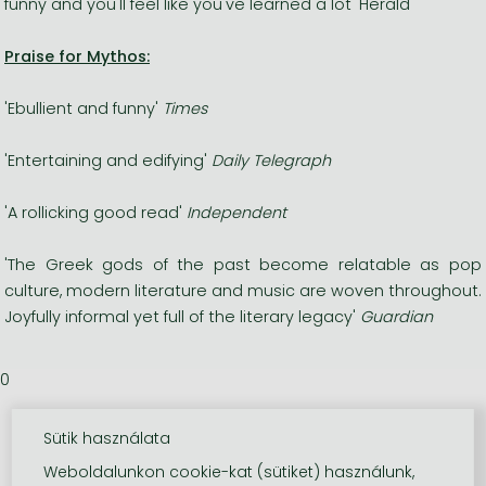
funny and you'll feel like you've learned a lot' Herald
Praise for Mythos:
'Ebullient and funny'
Times
'Entertaining and edifying'
Daily Telegraph
'A rollicking good read'
Independent
'The Greek gods of the past become relatable as pop
culture, modern literature and music are woven throughout.
Joyfully informal yet full of the literary legacy'
Guardian
0
Sütik használata
Weboldalunkon cookie-kat (sütiket) használunk,