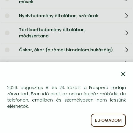
művek
Nyelvtudomány általában, szótárak
Történettudomány általában,
módszertana
Őskor, ókor (a római birodalom bukásáig)
Európa történelme
×
Egyéb nem keresztény vallások
2026. augusztus 8. és 23. között a Prospero irodája
Antológiák
zárva tart. Ezen idő alatt az online áruház működik, de
telefonon, emailben és személyesen nem leszünk
Mítoszok, legendák
elérhetők.
Szerzői verseskötetek
ELFOGADOM