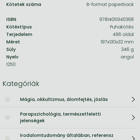
Kötetek száma
B-format paperback
ISBN
9781405940368
Kötéstípus
Puhakötés
Terjedelem
496 oldal
Méret
197x130x32 mm
Súly
346 g
Nyelv
angol
1250
Kategóriák
Mágia, okkultizmus, álomfejtés, jóslás
Parapszichológia, természetfeletti
jelenségek
Irodalomtudomány általában, referensz