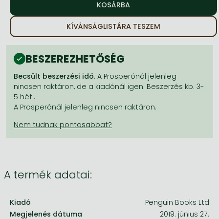
Frieren manga
Bleach manga
KÍVÁNSÁGLISTÁRA TESZEM
One-Punch Man manga
BESZEREZHETŐSÉG
Becsült beszerzési idő
: A Prosperónál jelenleg
nincsen raktáron, de a kiadónál igen. Beszerzés kb. 3-
5 hét..
A Prosperónál jelenleg nincsen raktáron.
A termék adatai:
Kiadó
Penguin Books Ltd
Megjelenés dátuma
2019. június 27.