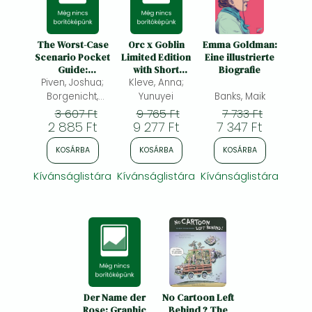
The Worst-Case
Orc x Goblin
Emma Goldman:
Scenario Pocket
Limited Edition
Eine illustrierte
Guide:
with Short
Biografie
Piven, Joshua;
Groomsman:
Novella Booklet
Kleve, Anna;
Groomsman
Borgenicht,
Yunuyei
Banks, Maik
David; Jordan,
3 607 Ft
9 765 Ft
7 733 Ft
2 885 Ft
Sarah;
9 277 Ft
7 347 Ft
KOSÁRBA
KOSÁRBA
KOSÁRBA
Kívánságlistára
Kívánságlistára
Kívánságlistára
Der Name der
No Cartoon Left
Rose: Graphic
Behind ? The