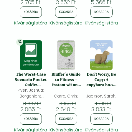
2 705 Ft
3 652 Ft
5 566 Ft
KOSÁRBA
KOSÁRBA
KOSÁRBA
Kívánságlistára
Kívánságlistára
Kívánságlistára
%
20% 
kedvezmény
The Worst-Case
Bluffer`s Guide
Don't Worry, Be
Scenario Pocket
to Fitness –
Capy: A
Guide:
Instant wit and
capybara book:
Piven, Joshua;
Bridesmaid:
wisdom: Instant
Fail-safe tips for
Bridesmaid
Wit and Wisdom
living your best
Borgenicht,
Carra, Chris;
Jackson, Sarah;
life from the
David; Jordan,
3 607 Ft
3 155 Ft
4 510 Ft
world’s
2 885 Ft
Sarah;
2 840 Ft
3 833 Ft
friendliest giant
rodent
KOSÁRBA
KOSÁRBA
KOSÁRBA
Kívánságlistára
Kívánságlistára
Kívánságlistára