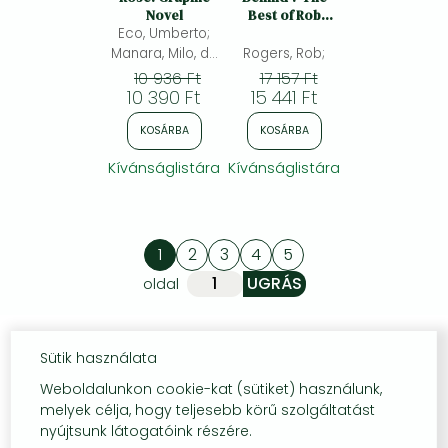
Novel
Best of Rob
Eco, Umberto;
Rogers: The
Best of Rob
Manara, Milo, da
Rogers, Rob;
Rogers
Controguerra,
10 936 Ft
17 157 Ft
Adelaide(ed.)
10 390 Ft
15 441 Ft
KOSÁRBA
KOSÁRBA
Kívánságlistára
Kívánságlistára
1
2
3
4
5
oldal
Sütik használata
Weboldalunkon cookie-kat (sütiket) használunk,
melyek célja, hogy teljesebb körű szolgáltatást
nyújtsunk látogatóink részére.