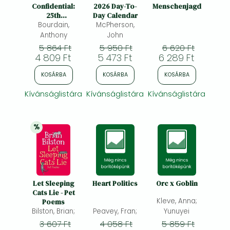
Frieren manga
Confidential:
2026 Day-To-
Menschenjagd
25th
Day Calendar
Bleach manga
Anniversary
Bourdain,
McPherson,
Edition
Anthony
John
One-Punch Man manga
5 864 Ft
5 950 Ft
6 620 Ft
4 809 Ft
5 473 Ft
6 289 Ft
KOSÁRBA
KOSÁRBA
KOSÁRBA
Kívánságlistára
Kívánságlistára
Kívánságlistára
%
25% 
kedvezmény
Let Sleeping
Heart Politics
Orc x Goblin
Cats Lie - Pet
Kleve, Anna;
Poems
Bilston, Brian;
Peavey, Fran;
Yunuyei
3 607 Ft
4 058 Ft
5 859 Ft