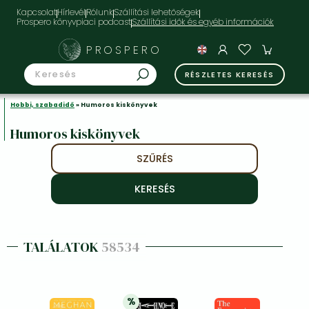
Kapcsolat
Hírlevél
Rólunk
Szállítási lehetőségek
Prospero könyvpiaci podcast
PROSPERO
RÉSZLETES KERESÉS
Hobbi, szabadidő
» Humoros kiskönyvek
Humoros kiskönyvek
SZŰRÉS
TALÁLATOK
58534
%
20% 
kedvezmény