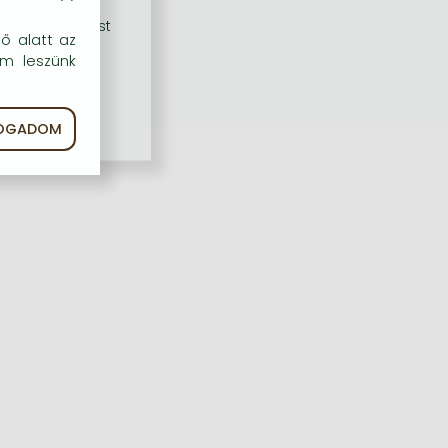
rű szolgáltatást
dő alatt az
em leszünk
FOGADOM