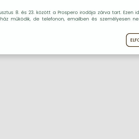
okie-kat (sütiket) használunk, melyek célja, hogy teljesebb kö
sztus 8. és 23. között a Prospero irodája zárva tart. Ezen i
óink részére.
uház működik, de telefonon, emailben és személyesen n
Regisztráció
Elfelejtett jelszó
EL
ékoztató
Süti szabályzat