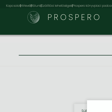
Kapcsolat
Hírlevél
Rólunk
Szállítási lehetőségek
Prospero könyvpiaci podca
PROSPERO
Sütik használata