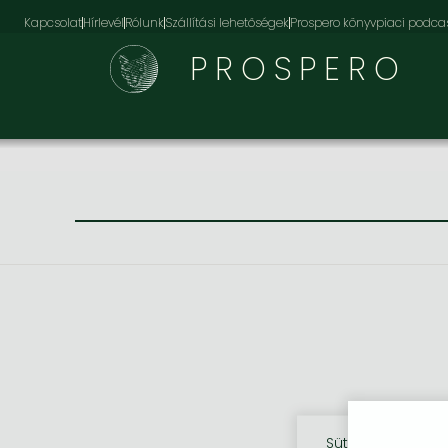
Kapcsolat
Hírlevél
Rólunk
Szállítási lehetőségek
Prospero könyvpiaci podca
PROSPERO
Sütik használata