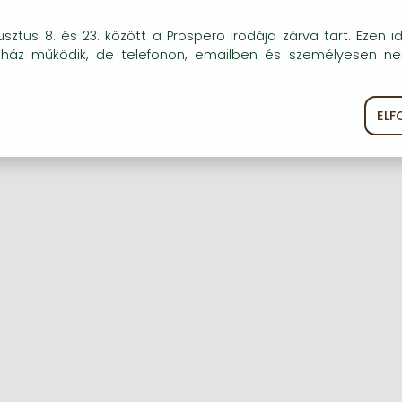
okie-kat (sütiket) használunk, melyek célja, hogy teljesebb kö
sztus 8. és 23. között a Prospero irodája zárva tart. Ezen i
óink részére.
uház működik, de telefonon, emailben és személyesen n
Regisztráció
Elfelejtett jelszó
EL
ékoztató
Süti szabályzat