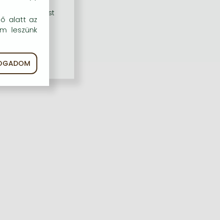
rű szolgáltatást
dő alatt az
em leszünk
FOGADOM