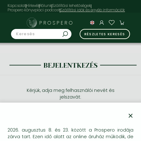
Kapcsolat
Hírlevél
Rólunk
Szállítási lehetőségek
Prospero könyvpiaci podcast
PROSPERO
RÉSZLETES KERESÉS
BEJELENTKEZÉS
Kérjük, adja meg felhasználói nevét és
jelszavát:
×
2026. augusztus 8. és 23. között a Prospero irodája
zárva tart. Ezen idő alatt az online áruház működik, de