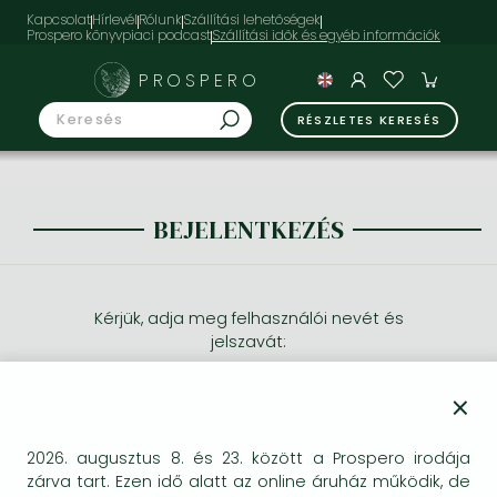
Kapcsolat
Hírlevél
Rólunk
Szállítási lehetőségek
Prospero könyvpiaci podcast
PROSPERO
RÉSZLETES KERESÉS
BEJELENTKEZÉS
Kérjük, adja meg felhasználói nevét és
jelszavát:
×
2026. augusztus 8. és 23. között a Prospero irodája
zárva tart. Ezen idő alatt az online áruház működik, de