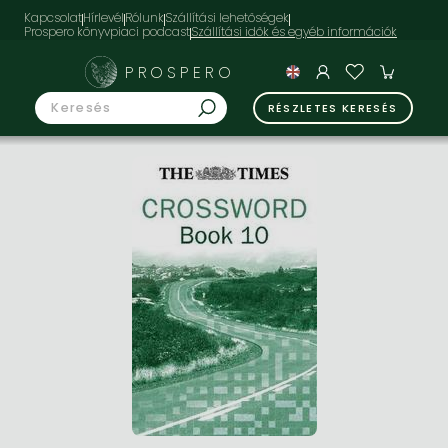
Kapcsolat
Hírlevél
Rólunk
Szállítási lehetőségek
Prospero könyvpiaci podcast
PROSPERO
RÉSZLETES KERESÉS