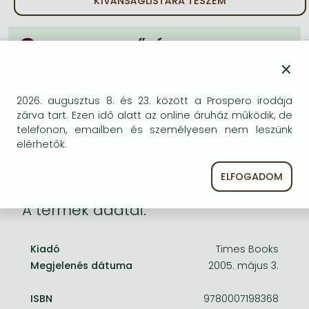
KÍVÁNSÁGLISTÁRA TESZEM
Frieren manga
Bleach manga
BESZEREZHETŐSÉG
One-Punch Man manga
×
Bizonytalan a beszerezhetőség. Érdemes még
egyszer keresni szerzővel és címmel. Ha nem talál
másik, kapható kiadást, forduljon
2026. augusztus 8. és 23. között a Prospero irodája
ügyfélszolgálatunkhoz!
zárva tart. Ezen idő alatt az online áruház működik, de
telefonon, emailben és személyesen nem leszünk
elérhetők.
ELFOGADOM
A termék adatai:
Kiadó
Times Books
Megjelenés dátuma
2005. május 3.
ISBN
9780007198368