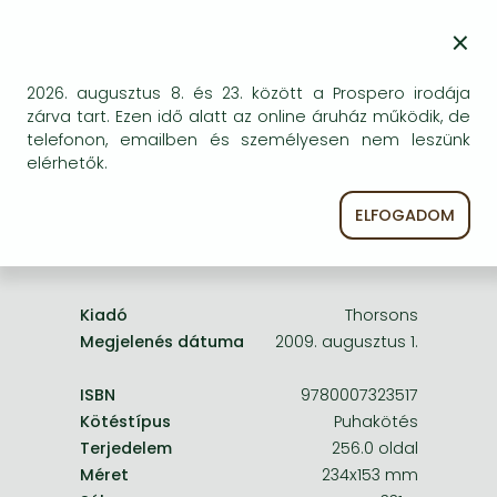
Frieren manga
Bizonytalan a beszerezhetőség. Érdemes még
×
Bleach manga
egyszer keresni szerzővel és címmel. Ha nem talál
másik, kapható kiadást, forduljon
One-Punch Man manga
2026. augusztus 8. és 23. között a Prospero irodája
ügyfélszolgálatunkhoz!
zárva tart. Ezen idő alatt az online áruház működik, de
telefonon, emailben és személyesen nem leszünk
elérhetők.
ELFOGADOM
A termék adatai:
Kiadó
Thorsons
Megjelenés dátuma
2009. augusztus 1.
ISBN
9780007323517
Kötéstípus
Puhakötés
Terjedelem
256.0 oldal
Méret
234x153 mm