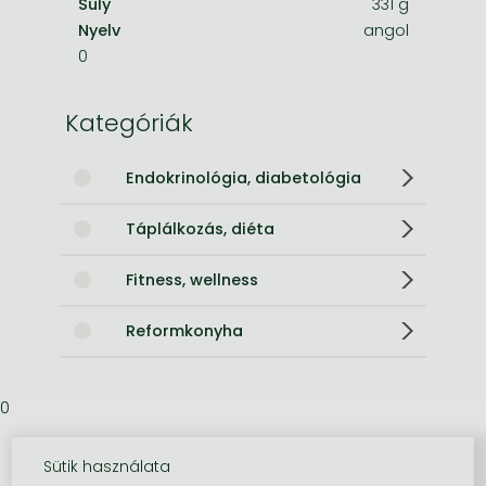
Súly
331 g
Nyelv
angol
0
Kategóriák
Endokrinológia, diabetológia
Táplálkozás, diéta
Fitness, wellness
Reformkonyha
0
Sütik használata