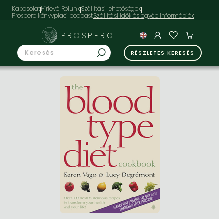
Kapcsolat
Hírlevél
Rólunk
Szállítási lehetőségek
Prospero könyvpiaci podcast
PROSPERO
RÉSZLETES KERESÉS