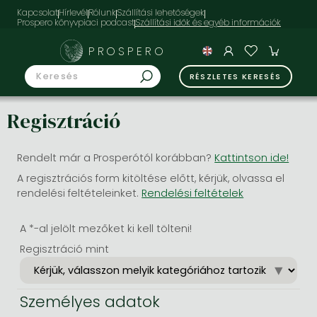
Kapcsolat
Hírlevél
Rólunk
Szállítási lehetőségek
Prospero könyvpiaci podcast
PROSPERO
RÉSZLETES KERESÉS
Regisztráció
Rendelt már a Prosperótól korábban?
Kattintson ide!
A regisztrációs form kitöltése előtt, kérjük, olvassa el
rendelési feltételeinket.
Rendelési feltételek
A *-al jelölt mezőket ki kell tölteni!
Regisztráció mint
Személyes adatok