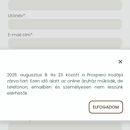
Frieren manga
Bleach manga
Utónév*:
One-Punch Man manga
E-mail cím*:
E-mail cím még egyszer*:
×
Internetes felhasználónév*:
2026. augusztus 8. és 23. között a Prospero irodája
zárva tart. Ezen idő alatt az online áruház működik, de
telefonon, emailben és személyesen nem leszünk
(Tetszés szerinti karaktersor, amelyet a jövőben a
elérhetők.
bejelentkezésre kíván használni. Legalább 6 karakter.
Lehet benne betű és szám is. Fontos, hogy ezt
ELFOGADOM
jegyezze meg!)
Intenetes jelszó*: