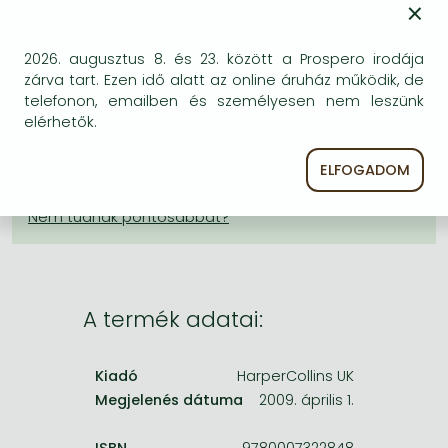
×
Frieren manga
KÍVÁNSÁGLISTÁRA TESZEM
Bleach manga
2026. augusztus 8. és 23. között a Prospero irodája
BESZEREZHETŐSÉG
One-Punch Man manga
zárva tart. Ezen idő alatt az online áruház működik, de
telefonon, emailben és személyesen nem leszünk
Bizonytalan a beszerezhetőség. Érdemes még
elérhetők.
egyszer keresni szerzővel és címmel. Ha nem talál
másik, kapható kiadást, forduljon
ELFOGADOM
ügyfélszolgálatunkhoz!
A termék adatai:
Kiadó
HarperCollins UK
Megjelenés dátuma
2009. április 1.
ISBN
9780007322848