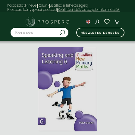
Kapcsolat
Hírlevél
Rólunk
Szállítási lehetőségek
Prospero könyvpiaci podcast
PROSPERO
RÉSZLETES KERESÉS