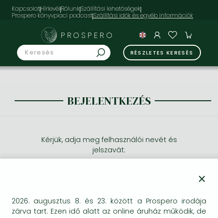
Kapcsolat
Hírlevél
Rólunk
Szállítási lehetőségek
Prospero könyvpiaci podcast
PROSPERO
RÉSZLETES KERESÉS
BEJELENTKEZÉS
Kérjük, adja meg felhasználói nevét és
jelszavát:
×
2026. augusztus 8. és 23. között a Prospero irodája
zárva tart. Ezen idő alatt az online áruház működik, de