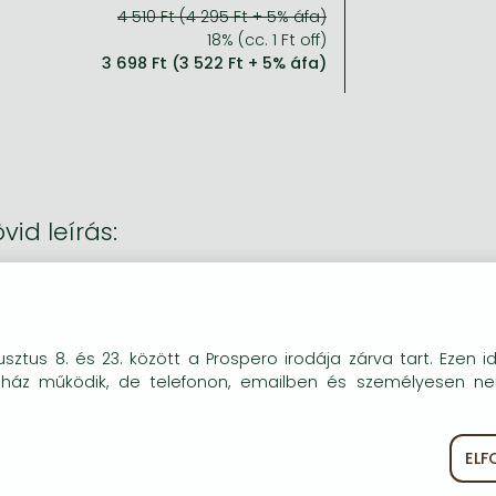
4 510 Ft (4 295 Ft + 5% áfa)
18% (cc. 1 Ft off)
3 698 Ft (3 522 Ft + 5% áfa)
vid leírás:
y and Violet are twins - physically identical but opposite in cha
ding it difficult to make friends, Violet finds the solution in 
each other, until Katie suggests they meet.
okie-kat (sütiket) használunk, melyek célja, hogy teljesebb kö
sztus 8. és 23. között a Prospero irodája zárva tart. Ezen i
óink részére.
uház működik, de telefonon, emailben és személyesen n
EL
ékoztató
Süti szabályzat