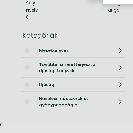
Súly
136 g
Nyelv
angol
Bleach manga
0
One-Punch Man manga
Kategóriák
Mesekönyvek
További ismeretterjesztő
ifjúsági könyvek
Ifjúsági
Nevelési módszerek és
gyógypedagógia
0