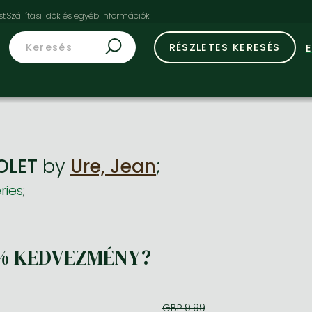
st
RÉSZLETES KERESÉS
OLET
by
Ure, Jean
;
ries
;
% KEDVEZMÉNY?
GBP 9.99