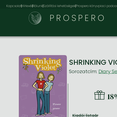
Kapcsolat
Hírlevél
Rólunk
Szállítási lehetőségek
Prospero könyvpiaci podca
PROSPERO
SHRINKING VI
Sorozatcím:
Diary Se
18
Kiadói listaár