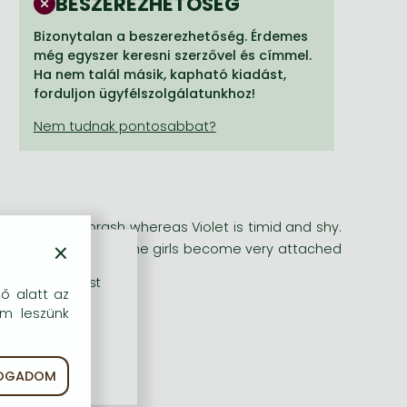
BESZEREZHETŐSÉG
Bizonytalan a beszerezhetőség. Érdemes
még egyszer keresni szerzővel és címmel.
Ha nem talál másik, kapható kiadást,
forduljon ügyfélszolgálatunkhoz!
racter. Lily is brash whereas Violet is timid and shy.
×
Katie, her new pen pal. The girls become very attached
rű szolgáltatást
dő alatt az
em leszünk
FOGADOM