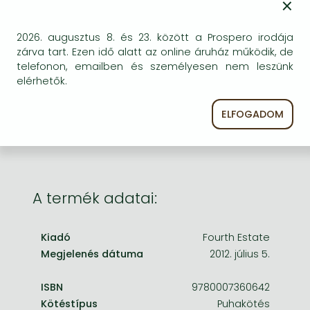
×
Frieren manga
Bleach manga
BESZEREZHETŐSÉG
2026. augusztus 8. és 23. között a Prospero irodája
zárva tart. Ezen idő alatt az online áruház működik, de
One-Punch Man manga
Becsült beszerzési idő
: A Prosperónál jelenleg
telefonon, emailben és személyesen nem leszünk
nincsen raktáron, de a kiadónál igen. Beszerzés kb. 3-
elérhetők.
5 hét..
A Prosperónál jelenleg nincsen raktáron.
ELFOGADOM
A termék adatai:
Kiadó
Fourth Estate
Megjelenés dátuma
2012. július 5.
ISBN
9780007360642
Kötéstípus
Puhakötés