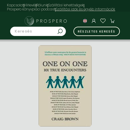
Kapcsolat
Hírlevél
Rólunk
Szállítási lehetőségek
Prospero könyvpiaci podcast
PROSPERO
RÉSZLETES KERESÉS