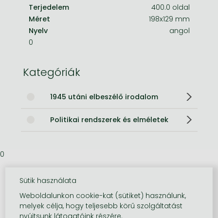
Terjedelem
400.0 oldal
Méret
198x129 mm
Nyelv
angol
0
Kategóriák
1945 utáni elbeszélő irodalom
Politikai rendszerek és elméletek
0
Sütik használata
Weboldalunkon cookie-kat (sütiket) használunk,
melyek célja, hogy teljesebb körű szolgáltatást
nyújtsunk látogatóink részére.