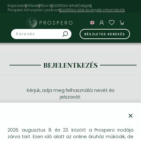
Kapcsolat
Hírlevél
Rólunk
Szállítási lehetőségek
Prospero könyvpiaci podcast
PROSPERO
RÉSZLETES KERESÉS
BEJELENTKEZÉS
Kérjük, adja meg felhasználói nevét és
jelszavát:
×
2026. augusztus 8. és 23. között a Prospero irodája
zárva tart. Ezen idő alatt az online áruház működik, de