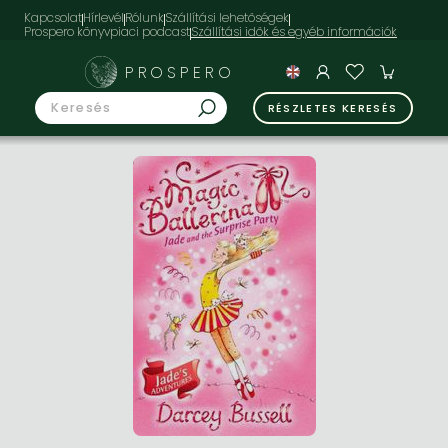
Kapcsolat
Hírlevél
Rólunk
Szállítási lehetőségek
Prospero könyvpiaci podcast
PROSPERO
RÉSZLETES KERESÉS