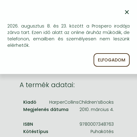
Frieren manga
×
BESZEREZHETŐSÉG
Bleach manga
Bizonytalan a beszerezhetőség. Érdemes még
One-Punch Man manga
2026. augusztus 8. és 23. között a Prospero irodája
egyszer keresni szerzővel és címmel. Ha nem talál
zárva tart. Ezen idő alatt az online áruház működik, de
másik, kapható kiadást, forduljon
telefonon, emailben és személyesen nem leszünk
ügyfélszolgálatunkhoz!
elérhetők.
ELFOGADOM
A termék adatai:
Kiadó
HarperCollinsChildren’sBooks
Megjelenés dátuma
2010. március 4.
ISBN
9780007348763
Kötéstípus
Puhakötés