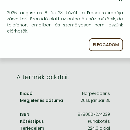
Frieren manga
Bleach manga
BESZEREZHETŐSÉG
2026. augusztus 8. és 23. között a Prospero irodája
zárva tart. Ezen idő alatt az online áruház működik, de
One-Punch Man manga
Megrendelésre a kiadó utánnyomja a könyvet.
telefonon, emailben és személyesen nem leszünk
Rendelhető, de a szokásosnál kicsit lassabban
elérhetők.
érkezik meg.
ELFOGADOM
A termék adatai:
Kiadó
HarperCollins
Megjelenés dátuma
2013. január 31.
ISBN
9780007274239
Kötéstípus
Puhakötés
Terjedelem
224.0 oldal