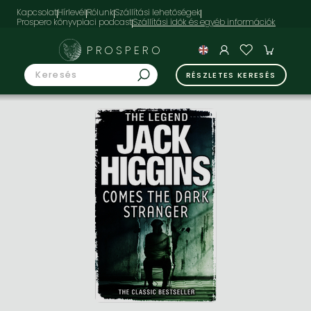
Kapcsolat
Hírlevél
Rólunk
Szállítási lehetőségek
Prospero könyvpiaci podcast
PROSPERO
RÉSZLETES KERESÉS