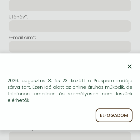
Frieren manga
Bleach manga
Utónév*:
One-Punch Man manga
E-mail cím*:
E-mail cím még egyszer*:
×
Internetes felhasználónév*:
2026. augusztus 8. és 23. között a Prospero irodája
zárva tart. Ezen idő alatt az online áruház működik, de
telefonon, emailben és személyesen nem leszünk
(Tetszés szerinti karaktersor, amelyet a jövőben a
elérhetők.
bejelentkezésre kíván használni. Legalább 6 karakter.
Lehet benne betű és szám is. Fontos, hogy ezt
ELFOGADOM
jegyezze meg!)
Intenetes jelszó*: