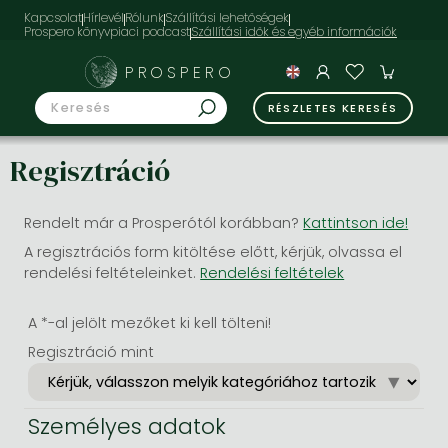
Kapcsolat
Hírlevél
Rólunk
Szállítási lehetőségek
Prospero könyvpiaci podcast
PROSPERO
RÉSZLETES KERESÉS
Regisztráció
Rendelt már a Prosperótól korábban?
Kattintson ide!
A regisztrációs form kitöltése előtt, kérjük, olvassa el
rendelési feltételeinket.
Rendelési feltételek
A *-al jelölt mezőket ki kell tölteni!
Regisztráció mint
Személyes adatok