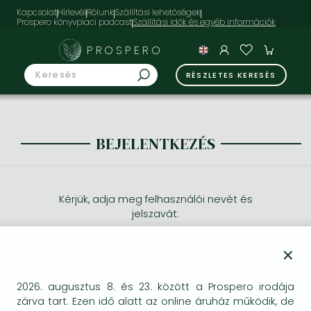
Kapcsolat
Hírlevél
Rólunk
Szállítási lehetőségek
Prospero könyvpiaci podcast
PROSPERO
RÉSZLETES KERESÉS
BEJELENTKEZÉS
Kérjük, adja meg felhasználói nevét és
jelszavát:
×
2026. augusztus 8. és 23. között a Prospero irodája
zárva tart. Ezen idő alatt az online áruház működik, de