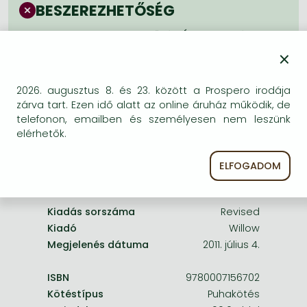
Frieren manga
BESZEREZHETŐSÉG
Bleach manga
Bizonytalan a beszerezhetőség. Érdemes még
egyszer keresni szerzővel és címmel. Ha nem talál
×
One-Punch Man manga
másik, kapható kiadást, forduljon
ügyfélszolgálatunkhoz!
2026. augusztus 8. és 23. között a Prospero irodája
zárva tart. Ezen idő alatt az online áruház működik, de
telefonon, emailben és személyesen nem leszünk
elérhetők.
ELFOGADOM
A termék adatai:
Kiadás sorszáma
Revised
Kiadó
Willow
Megjelenés dátuma
2011. július 4.
ISBN
9780007156702
Kötéstípus
Puhakötés