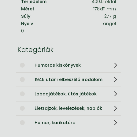
Terjedelem
400.0 oldal
Méret
178x111 mm
Súly
277 g
Nyelv
angol
0
Kategóriák
Humoros kiskönyvek
1945 utáni elbeszélő irodalom
Labdajátékok, ütős játékok
Életrajzok, levelezések, naplók
Humor, karikatúra