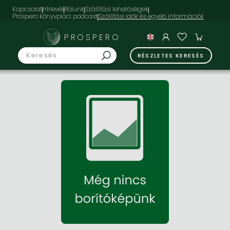
Kapcsolat
Hírlevél
Rólunk
Szállítási lehetőségek
Prospero könyvpiaci podcast
PROSPERO
RÉSZLETES KERESÉS