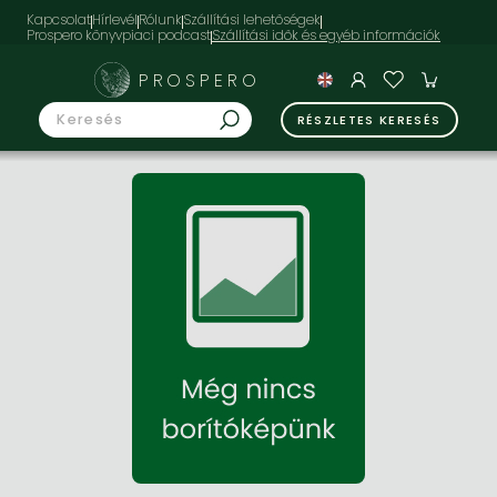
Kapcsolat
Hírlevél
Rólunk
Szállítási lehetőségek
Prospero könyvpiaci podcast
PROSPERO
RÉSZLETES KERESÉS