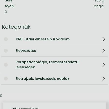
Súly
286 g
Nyelv
angol
0
Kategóriák
1945 utáni elbeszélő irodalom
Életvezetés
Parapszichológia, természetfeletti
jelenségek
Életrajzok, levelezések, naplók
0