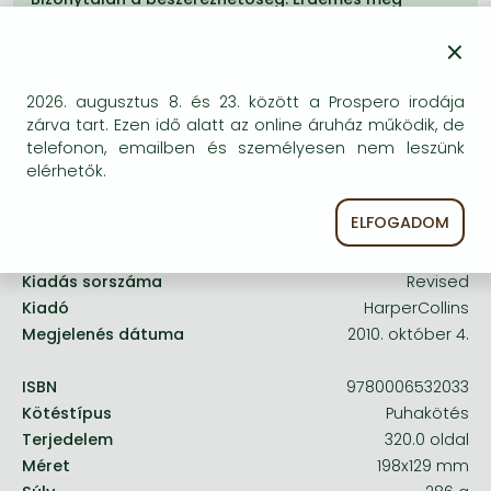
Frieren manga
egyszer keresni szerzővel és címmel. Ha nem talál
×
másik, kapható kiadást, forduljon
Bleach manga
ügyfélszolgálatunkhoz!
One-Punch Man manga
2026. augusztus 8. és 23. között a Prospero irodája
zárva tart. Ezen idő alatt az online áruház működik, de
telefonon, emailben és személyesen nem leszünk
elérhetők.
A termék adatai:
ELFOGADOM
Kiadás sorszáma
Revised
Kiadó
HarperCollins
Megjelenés dátuma
2010. október 4.
ISBN
9780006532033
Kötéstípus
Puhakötés
Terjedelem
320.0 oldal
Méret
198x129 mm