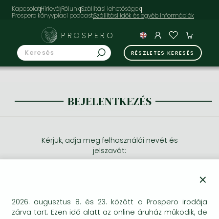
Kapcsolat
Hírlevél
Rólunk
Szállítási lehetőségek
Prospero könyvpiaci podcast
PROSPERO
RÉSZLETES KERESÉS
BEJELENTKEZÉS
Kérjük, adja meg felhasználói nevét és
jelszavát:
×
2026. augusztus 8. és 23. között a Prospero irodája
zárva tart. Ezen idő alatt az online áruház működik, de