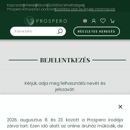
Kapcsolat
Hírlevél
Rólunk
Szállítási lehetőségek
Prospero könyvpiaci podcast
PROSPERO
RÉSZLETES KERESÉS
BEJELENTKEZÉS
Kérjük, adja meg felhasználói nevét és
jelszavát:
×
2026. augusztus 8. és 23. között a Prospero irodája
zárva tart. Ezen idő alatt az online áruház működik, de