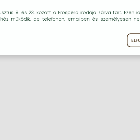
okie-kat (sütiket) használunk, melyek célja, hogy teljesebb kö
sztus 8. és 23. között a Prospero irodája zárva tart. Ezen i
óink részére.
uház működik, de telefonon, emailben és személyesen n
Regisztráció
Elfelejtett jelszó
EL
ékoztató
Süti szabályzat