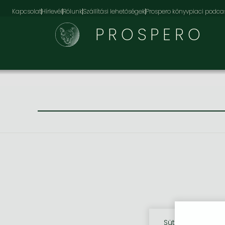
Kapcsolat
Hírlevél
Rólunk
Szállítási lehetőségek
Prospero könyvpiaci podca
PROSPERO
Sütik használata