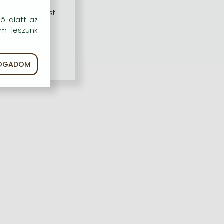
rű szolgáltatást
dő alatt az
em leszünk
FOGADOM