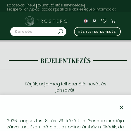
Kapcsolat
Hírlevél
Rólunk
Szállítási lehetőségek
Prospero könyvpiaci podcast
PROSPERO
RÉSZLETES KERESÉS
BEJELENTKEZÉS
Kérjük, adja meg felhasználói nevét és
jelszavát:
×
2026. augusztus 8. és 23. között a Prospero irodája
zárva tart. Ezen idő alatt az online áruház működik, de