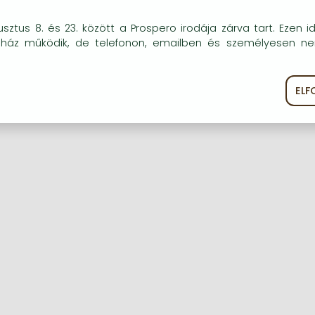
okie-kat (sütiket) használunk, melyek célja, hogy teljesebb kö
sztus 8. és 23. között a Prospero irodája zárva tart. Ezen i
óink részére.
uház működik, de telefonon, emailben és személyesen n
Regisztráció
Elfelejtett jelszó
EL
ékoztató
Süti szabályzat