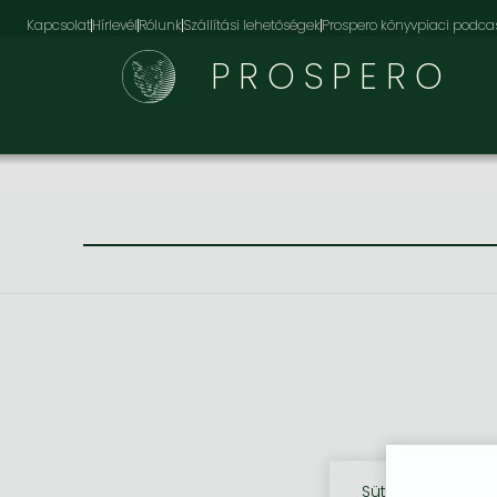
Kapcsolat
Hírlevél
Rólunk
Szállítási lehetőségek
Prospero könyvpiaci podca
PROSPERO
Sütik használata