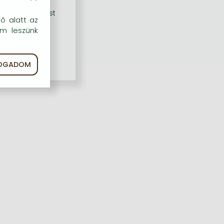
rű szolgáltatást
dő alatt az
em leszünk
FOGADOM