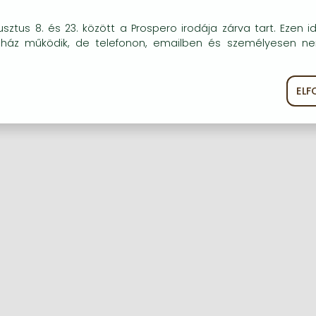
okie-kat (sütiket) használunk, melyek célja, hogy teljesebb kö
sztus 8. és 23. között a Prospero irodája zárva tart. Ezen i
óink részére.
uház működik, de telefonon, emailben és személyesen n
Regisztráció
Elfelejtett jelszó
EL
ékoztató
Süti szabályzat