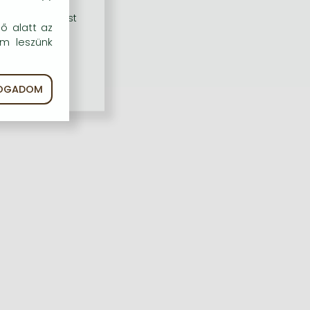
rű szolgáltatást
dő alatt az
em leszünk
FOGADOM