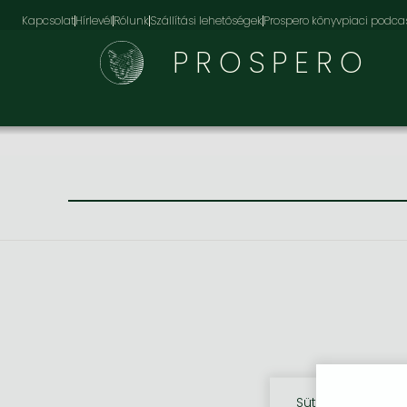
Kapcsolat
Hírlevél
Rólunk
Szállítási lehetőségek
Prospero könyvpiaci podca
PROSPERO
Sütik használata