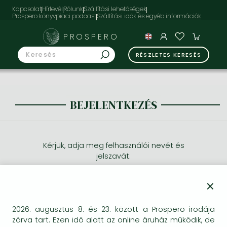
Kapcsolat
Hírlevél
Rólunk
Szállítási lehetőségek
Prospero könyvpiaci podcast
PROSPERO
RÉSZLETES KERESÉS
BEJELENTKEZÉS
Kérjük, adja meg felhasználói nevét és
jelszavát:
×
2026. augusztus 8. és 23. között a Prospero irodája
zárva tart. Ezen idő alatt az online áruház működik, de