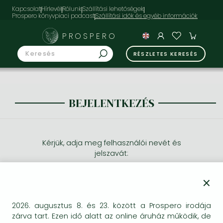
Kapcsolat
Hírlevél
Rólunk
Szállítási lehetőségek
Prospero könyvpiaci podcast
PROSPERO
RÉSZLETES KERESÉS
BEJELENTKEZÉS
Kérjük, adja meg felhasználói nevét és
jelszavát:
×
2026. augusztus 8. és 23. között a Prospero irodája
zárva tart. Ezen idő alatt az online áruház működik, de