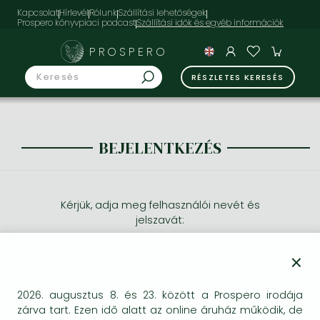
Kapcsolat
Hírlevél
Rólunk
Szállítási lehetőségek
Prospero könyvpiaci podcast
PROSPERO
RÉSZLETES KERESÉS
BEJELENTKEZÉS
Kérjük, adja meg felhasználói nevét és
jelszavát:
×
2026. augusztus 8. és 23. között a Prospero irodája
zárva tart. Ezen idő alatt az online áruház működik, de