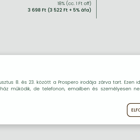
18% (cc. 1 Ft off)
3 698 Ft (3 522 Ft + 5% áfa)
okie-kat (sütiket) használunk, melyek célja, hogy teljesebb kö
sztus 8. és 23. között a Prospero irodája zárva tart. Ezen i
óink részére.
uház működik, de telefonon, emailben és személyesen n
EL
ékoztató
Süti szabályzat