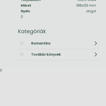
Méret
198x129 mm
Bleach manga
Nyelv
angol
0
One-Punch Man manga
Kategóriák
Romantika
További könyvek
0