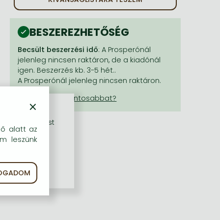
BESZEREZHETŐSÉG
Becsült beszerzési idő
: A Prosperónál
jelenleg nincsen raktáron, de a kiadónál
igen. Beszerzés kb. 3-5 hét..
A Prosperónál jelenleg nincsen raktáron.
×
rű szolgáltatást
dő alatt az
em leszünk
FOGADOM