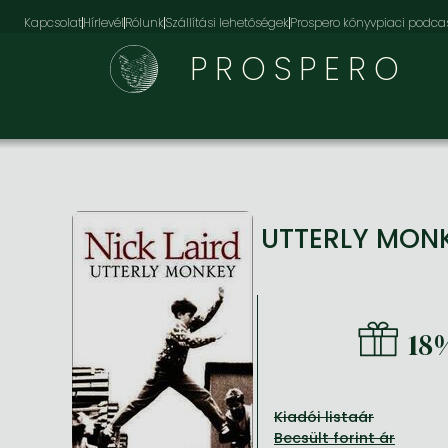
Kapcsolat
Hírlevél
Rólunk
Szállítási lehetőségek
Prospero könyvpiaci podca
PROSPERO
UTTERLY MON
18
Kiadói listaár