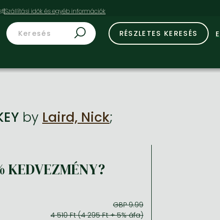
st
RÉSZLETES KERESÉS
KEY
by
Laird, Nick
;
% KEDVEZMÉNY?
GBP 9.99
4 510 Ft (4 295 Ft + 5% áfa)