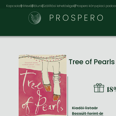
Kapcsolat
Hírlevél
Rólunk
Szállítási lehetőségek
Prospero könyvpiaci podca
PROSPERO
Tree of Pearl
18
Kiadói listaár