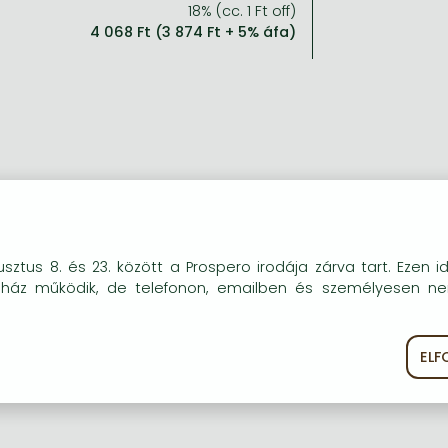
18% (cc. 1 Ft off)
4 068 Ft (3 874 Ft + 5% áfa)
okie-kat (sütiket) használunk, melyek célja, hogy teljesebb kö
sztus 8. és 23. között a Prospero irodája zárva tart. Ezen i
óink részére.
uház működik, de telefonon, emailben és személyesen n
EL
ékoztató
Süti szabályzat