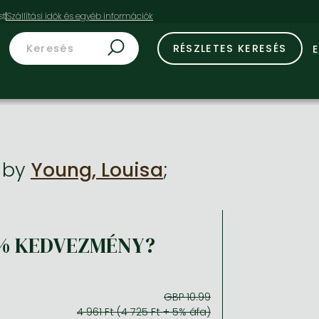
st
RÉSZLETES KERESÉS
s
by
Young, Louisa
;
% KEDVEZMÉNY?
GBP 10.99
4 961 Ft (4 725 Ft + 5% áfa)