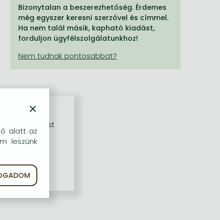
Bizonytalan a beszerezhetőség. Érdemes
még egyszer keresni szerzővel és címmel.
Ha nem talál másik, kapható kiadást,
forduljon ügyfélszolgálatunkhoz!
×
rű szolgáltatást
dő alatt az
em leszünk
FOGADOM