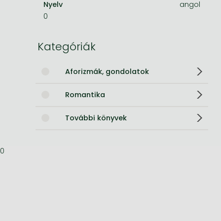
Nyelv
angol
0
Bleach manga
One-Punch Man manga
Kategóriák
Aforizmák, gondolatok
Romantika
További könyvek
0