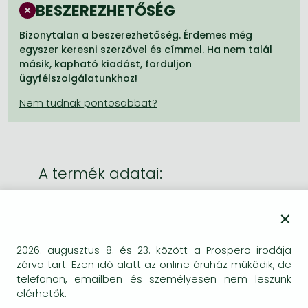
Frieren manga
BESZEREZHETŐSÉG
Bleach manga
Bizonytalan a beszerezhetőség. Érdemes még
egyszer keresni szerzővel és címmel. Ha nem talál
One-Punch Man manga
másik, kapható kiadást, forduljon
ügyfélszolgálatunkhoz!
A termék adatai:
×
Kiadás sorszáma
UK
Kiadó
William Collins
Megjelenés dátuma
2010. április 1.
2026. augusztus 8. és 23. között a Prospero irodája
zárva tart. Ezen idő alatt az online áruház működik, de
ISBN
9780007351015
telefonon, emailben és személyesen nem leszünk
elérhetők.
Kötéstípus
Puhakötés