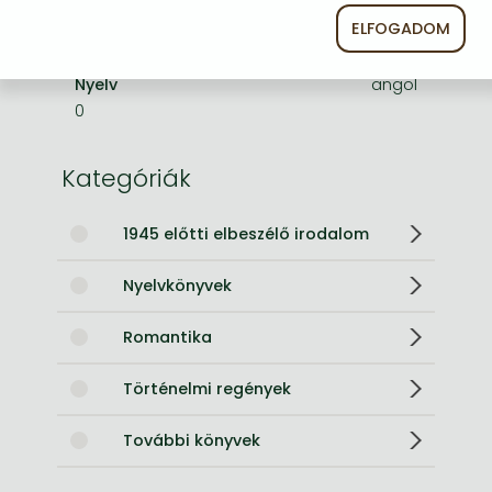
Terjedelem
272.0 oldal
ELFOGADOM
Méret
178x111 mm
Súly
150 g
Nyelv
angol
0
Kategóriák
1945 előtti elbeszélő irodalom
Nyelvkönyvek
Romantika
Történelmi regények
További könyvek