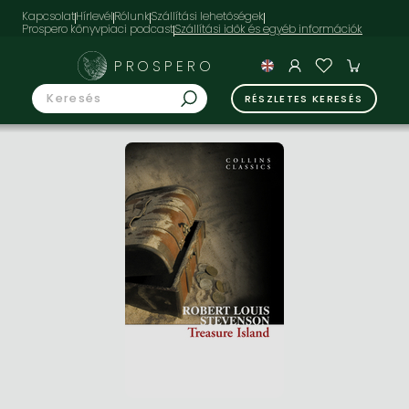
Kapcsolat
Hírlevél
Rólunk
Szállítási lehetőségek
Prospero könyvpiaci podcast
PROSPERO
RÉSZLETES KERESÉS